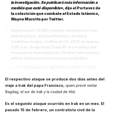
la investigación. Se publicará más información a
medida que esté disponible»
, dijo el Portavoz de
la colacición que combate al Estado Islámico,
Wayne Marotto por Twitter.
Initial report: 10 IDF rockets targeted an Iraqi
military base, Al Asad Airbase, hosting
Coalition troops, on March 03, 2021 at approx
7:20 a.m. (Iraqi time). Iraqi SF are leading the
response & investigation. Further information
will be released as it becomes available.
— OIR Spokesperson (@OIRSpox)
March 3, 2021
El respectivo ataque se produce dos días antes del
viaje a Irak del papa Francisco,
quien prevé visitar
Bagdag
, el sur de Irak y la ciudad de Irbil.
Es el segundo ataque ocurrido en Irak en un mes. El
pasado 15 de febrero, un contratista civil de la