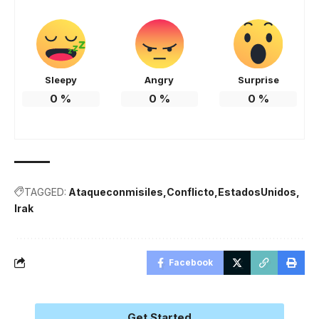
Sleepy
Angry
Surprise
0
%
0
%
0
%
TAGGED:
Ataqueconmisiles
Conflicto
EstadosUnidos
Irak
Facebook
Get Started