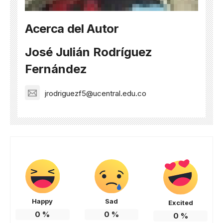
Acerca del Autor
José Julián Rodríguez
Fernández
jrodriguezf5@ucentral.edu.co
Happy
Sad
Excited
0
%
0
%
0
%