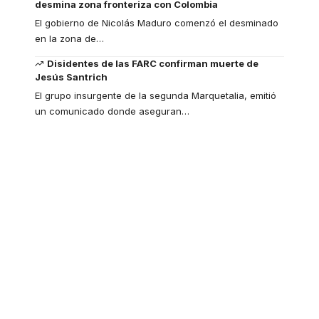
desmina zona fronteriza con Colombia
El gobierno de Nicolás Maduro comenzó el desminado
en la zona de
…
Disidentes de las FARC confirman muerte de
Jesús Santrich
El grupo insurgente de la segunda Marquetalia, emitió
un comunicado donde aseguran
…
Your one-stop
resource for medical
news and education.
Your one-stop resource for