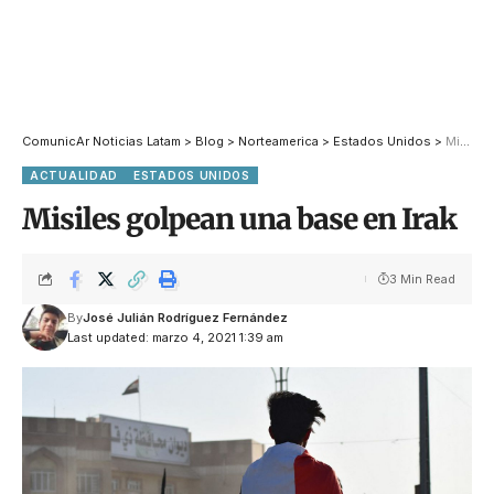
ComunicAr Noticias Latam
>
Blog
>
Norteamerica
>
Estados Unidos
>
Misiles golpean una base en Irak
ACTUALIDAD
ESTADOS UNIDOS
Misiles golpean una base en Irak
3 Min Read
By
José Julián Rodríguez Fernández
Last updated: marzo 4, 2021 1:39 am