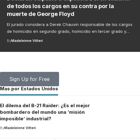
de todos los cargos en su contra por la
muerte de George Floyd
El jurado considera a Derek Chauvin responsable de los cargos
de homicidio en segundo grado, homicidio en tercer grado y
…
By
Madeleinne Vitteri
Your one-stop resource for medical news and
education.
Your one-stop resource for medical news and education.
Sign Up for Free
Mas por Estados Unidos
El dilema del B-21 Raider: ¿Es el mejor
bombardero del mundo una ‘misión
imposible’ industrial?
By
Madeleinne Vitteri