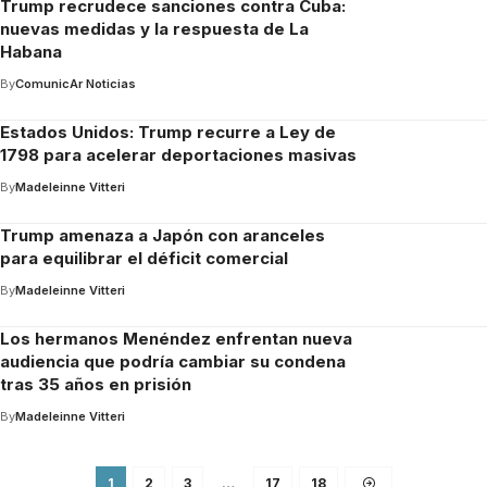
Trump recrudece sanciones contra Cuba:
nuevas medidas y la respuesta de La
Habana
By
ComunicAr Noticias
Estados Unidos: Trump recurre a Ley de
1798 para acelerar deportaciones masivas
By
Madeleinne Vitteri
Trump amenaza a Japón con aranceles
para equilibrar el déficit comercial
By
Madeleinne Vitteri
Los hermanos Menéndez enfrentan nueva
audiencia que podría cambiar su condena
tras 35 años en prisión
By
Madeleinne Vitteri
1
2
3
…
17
18