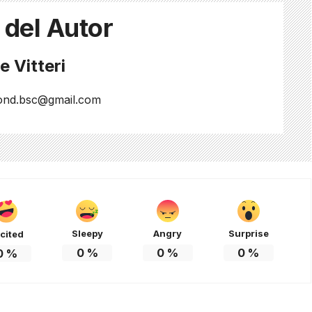
 del Autor
 Vitteri
ond.bsc@gmail.com
Sleepy
Angry
Surprise
cited
0
%
0
%
0
%
0
%