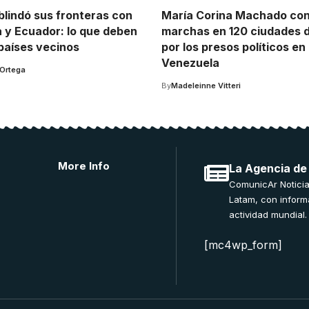
blindó sus fronteras con
María Corina Machado co
 y Ecuador: lo que deben
marchas en 120 ciudades 
 países vecinos
por los presos políticos en
Venezuela
 Ortega
By
Madeleinne Vitteri
More Info
La Agencia de
ComunicAr Noticia
Latam, con inform
actividad mundial.
[mc4wp_form]