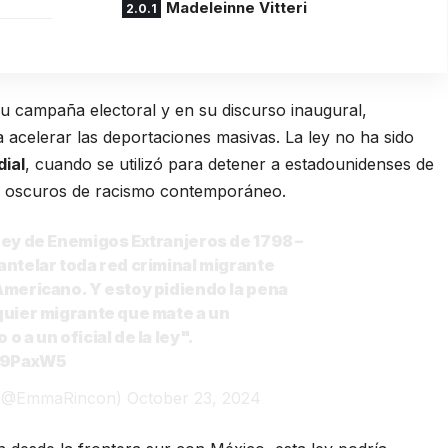
Madeleinne Vitteri
 campaña electoral y en su discurso inaugural,
ra acelerar las deportaciones masivas. La ley no ha sido
ial
, cuando se utilizó para detener a estadounidenses de
ás oscuros de racismo contemporáneo.
ey de Enemigos Extranjeros de 1798 –
ntelar toda red criminal migrante
Americano. Y estoy pidiendo la pena
quier migrante que mate a un
 a un oficial de la ley".
Ql9PaxW5
 (@EmmaRincon)
October 23, 2024