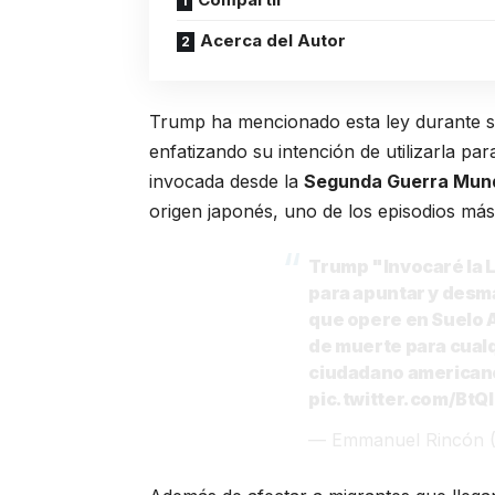
Acerca del Autor
Trump ha mencionado esta ley durante su
enfatizando su intención de utilizarla pa
invocada desde la
Segunda Guerra Mund
origen japonés, uno de los episodios m
Trump "Invocaré la L
para apuntar y desma
que opere en Suelo 
de muerte para cual
ciudadano americano o
pic.twitter.com/Bt
— Emmanuel Rincón