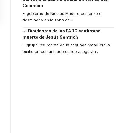
Colombia
El gobierno de Nicolás Maduro comenzó el
desminado en la zona de
…
Disidentes de las FARC confirman
muerte de Jesús Santrich
El grupo insurgente de la segunda Marquetalia,
emitió un comunicado donde aseguran
…
Your one-stop
resource for
medical news