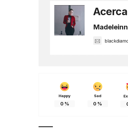
Acerca
Madeleinne
blackdiam
Happy
Sad
Ex
0
%
0
%