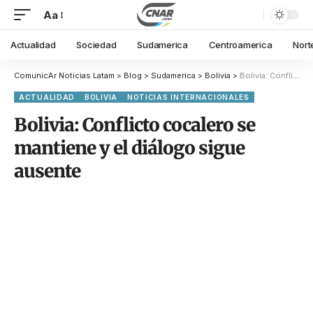
Aa
Actualidad
Sociedad
Sudamerica
Centroamerica
Nort
ComunicAr Noticias Latam
>
Blog
>
Sudamerica
>
Bolivia
>
Bolivia: Conflicto cocalero se mantiene y el diálogo sigue ausente
ACTUALIDAD
BOLIVIA
NOTICIAS INTERNACIONALES
Bolivia: Conflicto cocalero se
mantiene y el diálogo sigue
ausente