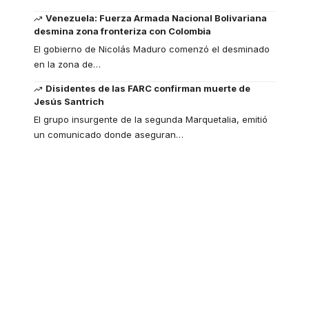
Venezuela: Fuerza Armada Nacional Bolivariana
desmina zona fronteriza con Colombia
El gobierno de Nicolás Maduro comenzó el desminado
en la zona de
…
Disidentes de las FARC confirman muerte de
Jesús Santrich
El grupo insurgente de la segunda Marquetalia, emitió
un comunicado donde aseguran
…
Your one-stop
resource for medical
news and education.