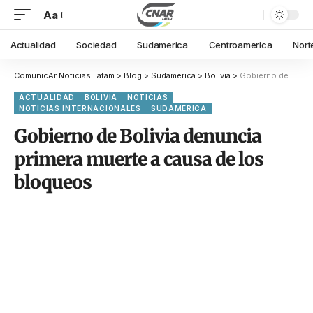
Aa
Actualidad
Sociedad
Sudamerica
Centroamerica
Nort
ComunicAr Noticias Latam
>
Blog
>
Sudamerica
>
Bolivia
>
Gobierno de Bolivia denuncia primera muerte a causa de los bloqueos
ACTUALIDAD
BOLIVIA
NOTICIAS
NOTICIAS INTERNACIONALES
SUDAMERICA
Gobierno de Bolivia denuncia
primera muerte a causa de los
bloqueos