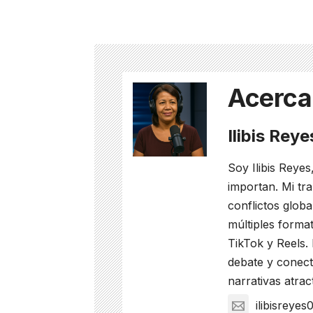
Acerca
Ilibis Rey
Soy Ilibis Reyes
importan. Mi tra
conflictos glob
múltiples format
TikTok y Reels.
debate y conect
narrativas atrac
ilibisreye