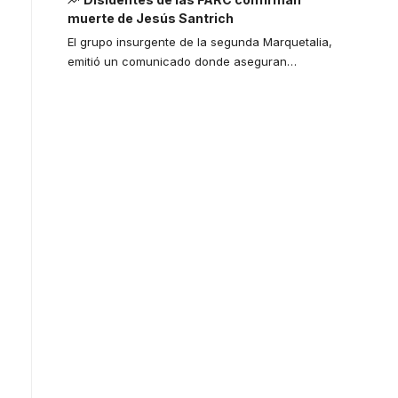
muerte de Jesús Santrich
El grupo insurgente de la segunda Marquetalia,
emitió un comunicado donde aseguran
…
Your one-stop
resource for
medical news
and education.
Your one-stop resource for
medical news and