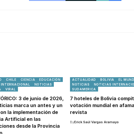
D
CHILE
CIENCIA
EDUCACIÓN
ACTUALIDAD
BOLIVIA
EL MUN
INTERNACIONAL
NOTICIAS
NOTICIAS
NOTICIAS INTERNACI
A
VIRAL
SUDAMERICA
ÓRICO: 3 de junio de 2026,
7 hoteles de Bolivia compi
ticias marca un antes y un
votación mundial en afam
on la implementación de
revista
a Artificial en las
By
Erick Saúl Vargas Aramayo
iones desde la Provincia
o