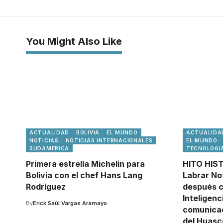
You Might Also Like
ACTUALIDAD
BOLIVIA
EL MUNDO
ACTUALIDA
NOTICIAS
NOTICIAS INTERNACIONALES
EL MUNDO
SUDAMERICA
TECNOLOGI
Primera estrella Michelin para
HITO HIST
Bolivia con el chef Hans Lang
Labrar No
Rodríguez
después c
Inteligenci
By
Erick Saúl Vargas Aramayo
comunicac
del Huasc