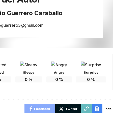
io Guerrero Caraballo
ioguerrero3@gmail.com
ted
Sleepy
Angry
Surprise
%
0
%
0
%
0
%
Facebook
Twitter