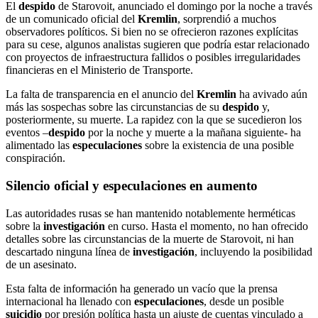
El
despido
de Starovoit, anunciado el domingo por la noche a través
de un comunicado oficial del
Kremlin
, sorprendió a muchos
observadores políticos. Si bien no se ofrecieron razones explícitas
para su cese, algunos analistas sugieren que podría estar relacionado
con proyectos de infraestructura fallidos o posibles irregularidades
financieras en el Ministerio de Transporte.
La falta de transparencia en el anuncio del
Kremlin
ha avivado aún
más las sospechas sobre las circunstancias de su
despido
y,
posteriormente, su muerte. La rapidez con la que se sucedieron los
eventos –
despido
por la noche y muerte a la mañana siguiente- ha
alimentado las
especulaciones
sobre la existencia de una posible
conspiración.
Silencio oficial y
especulaciones
en aumento
Las autoridades rusas se han mantenido notablemente herméticas
sobre la
investigación
en curso. Hasta el momento, no han ofrecido
detalles sobre las circunstancias de la muerte de Starovoit, ni han
descartado ninguna línea de
investigación
, incluyendo la posibilidad
de un asesinato.
Esta falta de información ha generado un vacío que la prensa
internacional ha llenado con
especulaciones
, desde un posible
suicidio
por presión política hasta un ajuste de cuentas vinculado a