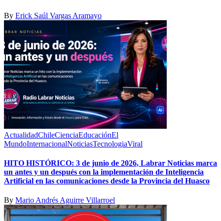
By
Erick Saúl Vargas Aramayo
Actualidad
Chile
Ciencia
Educación
El
Mundo
Internacional
Noticias
Tecnologia
Viral
HITO HISTÓRICO: 3 de junio de 2026, Labrar Noticias marca
un antes y un después con la implementación de Inteligencia
Artificial en las comunicaciones desde la Provincia del Huasco
By
Mario Andrés Aguirre Villarroel