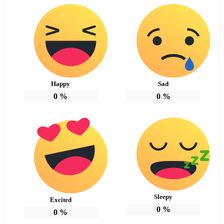
Happy
Sad
0
%
0
%
Sleepy
Excited
0
%
0
%