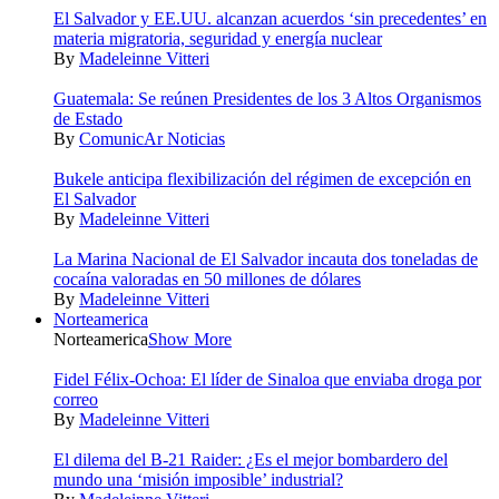
El Salvador y EE.UU. alcanzan acuerdos ‘sin precedentes’ en
materia migratoria, seguridad y energía nuclear
By
Madeleinne Vitteri
Guatemala: Se reúnen Presidentes de los 3 Altos Organismos
de Estado
By
ComunicAr Noticias
Bukele anticipa flexibilización del régimen de excepción en
El Salvador
By
Madeleinne Vitteri
La Marina Nacional de El Salvador incauta dos toneladas de
cocaína valoradas en 50 millones de dólares
By
Madeleinne Vitteri
Norteamerica
Norteamerica
Show More
Fidel Félix-Ochoa: El líder de Sinaloa que enviaba droga por
correo
By
Madeleinne Vitteri
El dilema del B-21 Raider: ¿Es el mejor bombardero del
mundo una ‘misión imposible’ industrial?