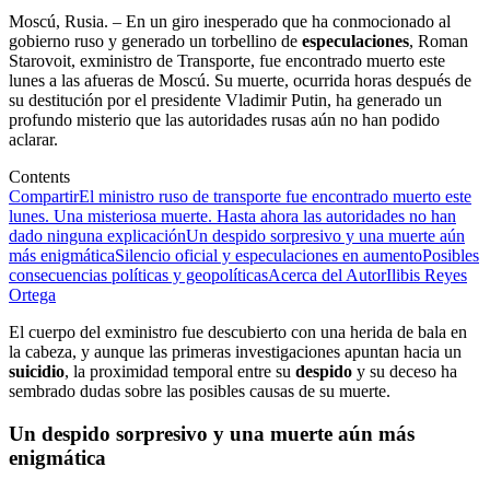
Moscú, Rusia. – En un giro inesperado que ha conmocionado al
gobierno ruso y generado un torbellino de
especulaciones
, Roman
Starovoit, exministro de Transporte, fue encontrado muerto este
lunes a las afueras de Moscú. Su muerte, ocurrida horas después de
su destitución por el presidente Vladimir Putin, ha generado un
profundo misterio que las autoridades rusas aún no han podido
aclarar.
Contents
Compartir
El ministro ruso de transporte fue encontrado muerto este
lunes. Una misteriosa muerte. Hasta ahora las autoridades no han
dado ninguna explicación
Un despido sorpresivo y una muerte aún
más enigmática
Silencio oficial y especulaciones en aumento
Posibles
consecuencias políticas y geopolíticas
Acerca del Autor
Ilibis Reyes
Ortega
El cuerpo del exministro fue descubierto con una herida de bala en
la cabeza, y aunque las primeras investigaciones apuntan hacia un
suicidio
, la proximidad temporal entre su
despido
y su deceso ha
sembrado dudas sobre las posibles causas de su muerte.
Un
despido
sorpresivo y una muerte aún más
enigmática