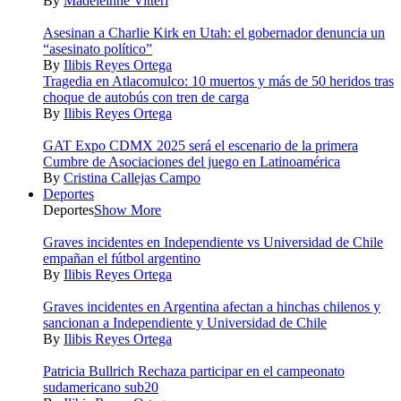
By
Madeleinne Vitteri
Asesinan a Charlie Kirk en Utah: el gobernador denuncia un
“asesinato político”
By
Ilibis Reyes Ortega
Tragedia en Atlacomulco: 10 muertos y más de 50 heridos tras
choque de autobús con tren de carga
By
Ilibis Reyes Ortega
GAT Expo CDMX 2025 será el escenario de la primera
Cumbre de Asociaciones del juego en Latinoamérica
By
Cristina Callejas Campo
Deportes
Deportes
Show More
Graves incidentes en Independiente vs Universidad de Chile
empañan el fútbol argentino
By
Ilibis Reyes Ortega
Graves incidentes en Argentina afectan a hinchas chilenos y
sancionan a Independiente y Universidad de Chile
By
Ilibis Reyes Ortega
Patricia Bullrich Rechaza participar en el campeonato
sudamericano sub20