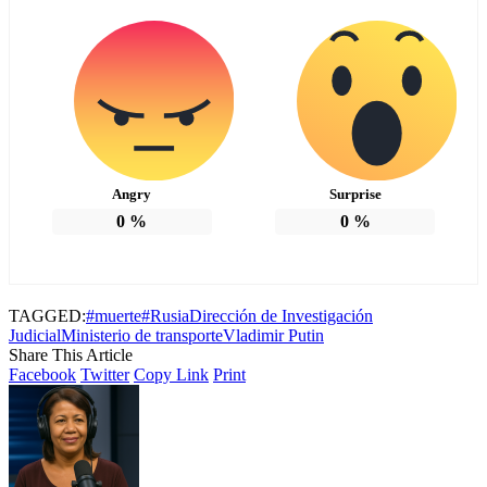
Angry
Surprise
0
%
0
%
TAGGED:
#muerte
#Rusia
Dirección de Investigación
Judicial
Ministerio de transporte
Vladimir Putin
Share This Article
Facebook
Twitter
Copy Link
Print