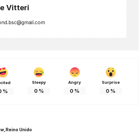
 Vitteri
ond.bsc@gmail.com
Sleepy
Angry
Surprise
cited
0
%
0
%
0
%
0
%
ow
Reino Unido