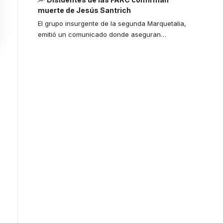
muerte de Jesús Santrich
El grupo insurgente de la segunda Marquetalia,
emitió un comunicado donde aseguran
…
Your one-stop
resource for
medical news
and education.
Your one-stop resource for
medical news and