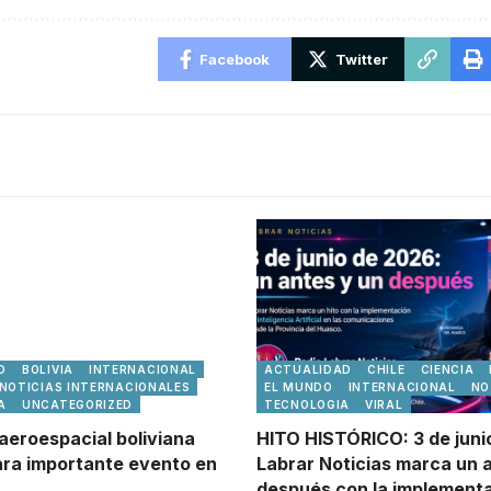
Facebook
Twitter
D
BOLIVIA
INTERNACIONAL
ACTUALIDAD
CHILE
CIENCIA
NOTICIAS INTERNACIONALES
EL MUNDO
INTERNACIONAL
NO
A
UNCATEGORIZED
TECNOLOGIA
VIRAL
aeroespacial boliviana
HITO HISTÓRICO: 3 de juni
ra importante evento en
Labrar Noticias marca un 
después con la implement