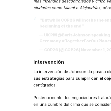
más incendios descontrolados y cinco v
ciudades como Miami o Alejandría»
, aña
“But while COP26 will not be the end
beginning of the end”
— UK PM
@BorisJohnson
speaking 
Ceremony.
#TogetherForOurPlane
— COP26 (@COP26)
November 1, 2
Intervención
La intervención de Johnson da paso a
d
sus estrategias para cumplir con el obj
centígrados.
Posteriormente, los negociadores tratar
en una cumbre del clima que se consider