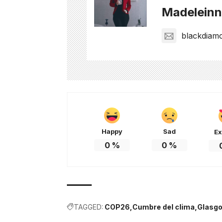
Madeleinne
blackdiam
Happy
Sad
Ex
0
%
0
%
TAGGED:
COP26
Cumbre del clima
Glasg