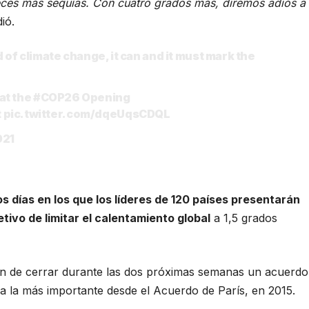
eces más sequías. Con cuatro grados más, diremos adiós a
dió.
 of climate change, it can and it must mark the
at the
#COP26
Opening
t
pic.twitter.com/dqeUqsCDQL
021
os días en los que los líderes de 120 países presentarán
etivo de limitar el calentamiento global
a 1,5 grados
án de cerrar durante las dos próximas semanas un acuerdo
a la más importante desde el Acuerdo de París, en 2015.