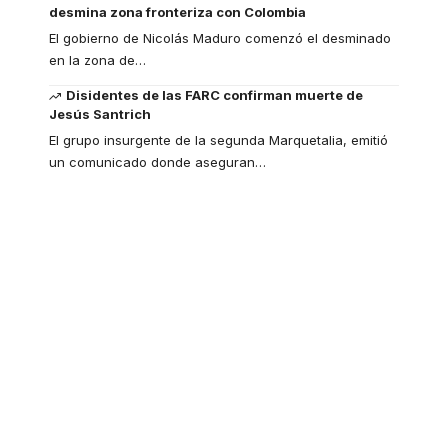
desmina zona fronteriza con Colombia
El gobierno de Nicolás Maduro comenzó el desminado
en la zona de
…
Disidentes de las FARC confirman muerte de
Jesús Santrich
El grupo insurgente de la segunda Marquetalia, emitió
un comunicado donde aseguran
…
Your one-stop
resource for medical
news and education.
Your one-stop resource for