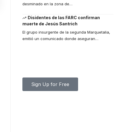
desminado en la zona de
…
Disidentes de las FARC confirman
muerte de Jesús Santrich
El grupo insurgente de la segunda Marquetalia,
emitió un comunicado donde aseguran
…
Your one-stop resource for
medical news and education.
Your one-stop resource for medical news and
education.
Sign Up for Free