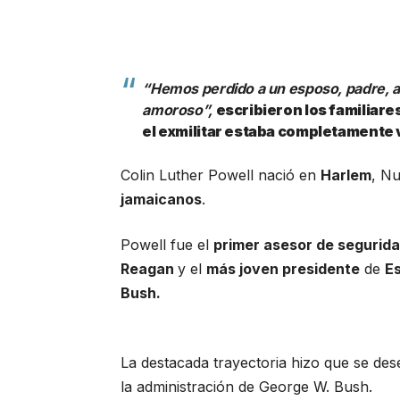
“Hemos perdido a un esposo, padre, a
amoroso”,
escribieron los familiare
el exmilitar estaba completamente
Colin Luther Powell nació en
Harlem
, Nu
jamaicanos
.
Powell fue el
primer asesor de segurid
Reagan
y el
más joven presidente
de
E
Bush.
La destacada trayectoria hizo que se d
la administración de George W. Bush.