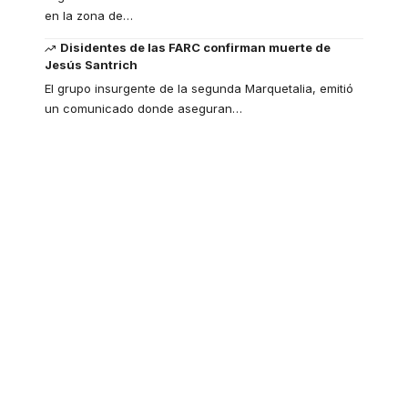
en la zona de
…
Disidentes de las FARC confirman muerte de
Jesús Santrich
El grupo insurgente de la segunda Marquetalia, emitió
un comunicado donde aseguran
…
Your one-stop
resource for medical
news and education.
Your one-stop resource for
medical news and education.