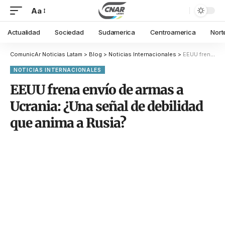
Aa
Actualidad
Sociedad
Sudamerica
Centroamerica
Nort
ComunicAr Noticias Latam
>
Blog
>
Noticias Internacionales
>
EEUU frena envío de armas a Ucrania: ¿Una señal de debilidad que anima a Rusia?
NOTICIAS INTERNACIONALES
EEUU frena envío de armas a
Ucrania: ¿Una señal de debilidad
que anima a Rusia?