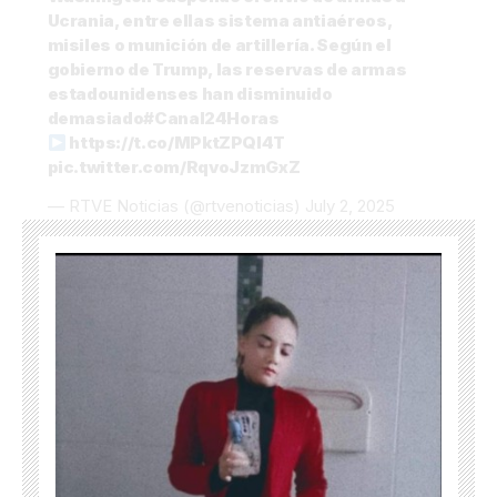
Ucrania, entre ellas sistema antiaéreos,
misiles o munición de artillería. Según el
gobierno de Trump, las reservas de armas
estadounidenses han disminuido
demasiado
#Canal24Horas
https://t.co/MPktZPQl4T
pic.twitter.com/RqvoJzmGxZ
— RTVE Noticias (@rtvenoticias)
July 2, 2025