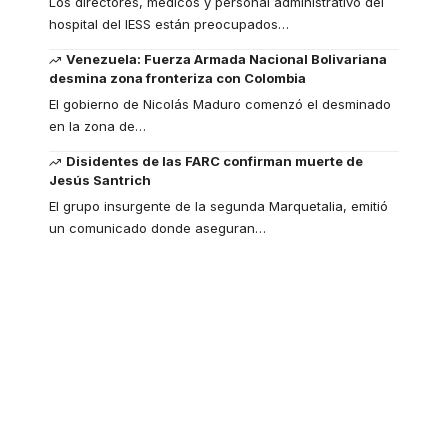
Los directores, médicos y personal administrativo del
hospital del IESS están preocupados
…
Venezuela: Fuerza Armada Nacional Bolivariana
desmina zona fronteriza con Colombia
El gobierno de Nicolás Maduro comenzó el desminado
en la zona de
…
Disidentes de las FARC confirman muerte de
Jesús Santrich
El grupo insurgente de la segunda Marquetalia, emitió
un comunicado donde aseguran
…
Your one-stop
resource for medical