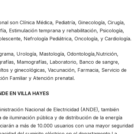
onal son Clínica Médica, Pediatría, Ginecología, Cirugía,
ía, Estimulación temprana y rehabilitación, Psicología,
lescente, Nefrología Pediátrica, Oncología, y Cardiología.
grama, Urología, Mastología, Odontología,Nutrición,
rafías, Mamografías, Laboratorio, Banco de sangre,
ultos y ginecológicas, Vacunación, Farmacia, Servicio de
ción Familiar y Atención prenatal.
DE EN VILLA HAYES
inistración Nacional de Electricidad (ANDE), también
 de iluminación pública y de distribución de la energía
eficiarán a más de 10.000 usuarios con una mayor seguridad
pacidad del sumisito eléctrico en el departamento.La