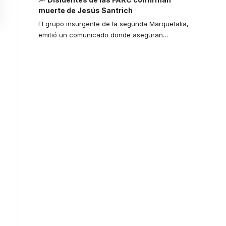
muerte de Jesús Santrich
El grupo insurgente de la segunda Marquetalia,
emitió un comunicado donde aseguran
…
Your one-stop
resource for
medical news
and education.
Your one-stop resource for
medical news and