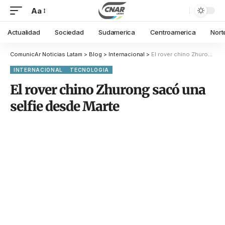
Aa
Actualidad
Sociedad
Sudamerica
Centroamerica
Nort
ComunicAr Noticias Latam
>
Blog
>
Internacional
>
El rover chino Zhurong sacó una selfie desde Marte
INTERNACIONAL
TECNOLOGIA
El rover chino Zhurong sacó una
selfie desde Marte