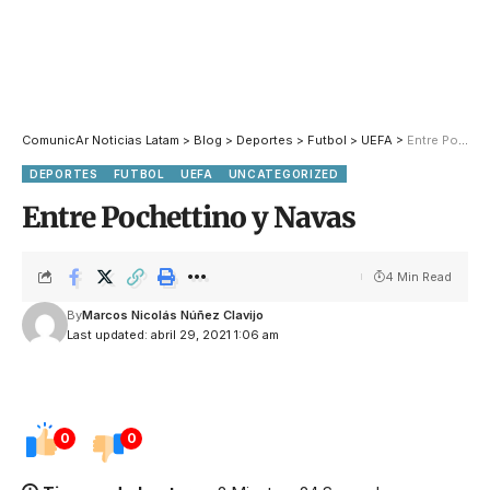
ComunicAr Noticias Latam
>
Blog
>
Deportes
>
Futbol
>
UEFA
>
Entre Pochettino y Navas
DEPORTES
FUTBOL
UEFA
UNCATEGORIZED
Entre Pochettino y Navas
4 Min Read
By
Marcos Nicolás Núñez Clavijo
Last updated: abril 29, 2021 1:06 am
0
0