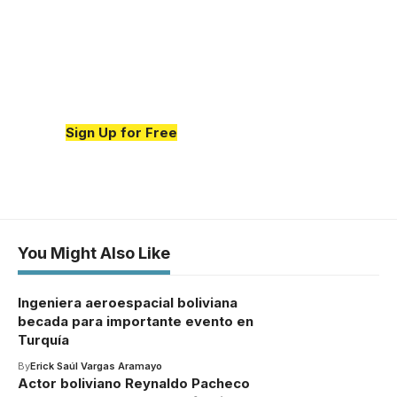
resource for medical
news and education.
Your one-stop resource for medical
news and education.
Sign Up for Free
You Might Also Like
Ingeniera aeroespacial boliviana
becada para importante evento en
Turquía
By
Erick Saúl Vargas Aramayo
Actor boliviano Reynaldo Pacheco