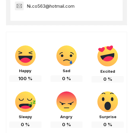
Ni.co563@hotmail.com
Happy
Sad
Excited
100
%
0
%
0
%
Sleepy
Angry
Surprise
0
%
0
%
0
%