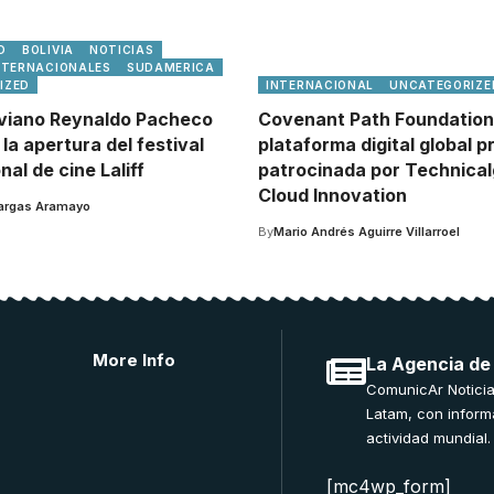
D
BOLIVIA
NOTICIAS
NTERNACIONALES
SUDAMERICA
IZED
INTERNACIONAL
UNCATEGORIZE
iviano Reynaldo Pacheco
Covenant Path Foundation
la apertura del festival
plataforma digital global p
nal de cine Laliff
patrocinada por Technica
Cloud Innovation
Vargas Aramayo
By
Mario Andrés Aguirre Villarroel
More Info
La Agencia de
ComunicAr Noticia
Latam, con inform
actividad mundial.
[mc4wp_form]