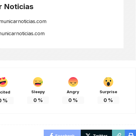
 Noticias
unicarnoticias.com
municarnoticias.com
Sleepy
Angry
Surprise
cited
0
%
0
%
0
%
0
%
Facebook
Twitter