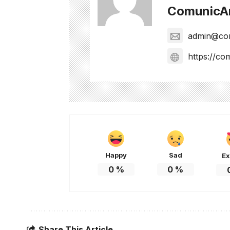
ComunicAr
admin@com
https://co
Happy
Sad
Ex
0
%
0
%
Share This Article