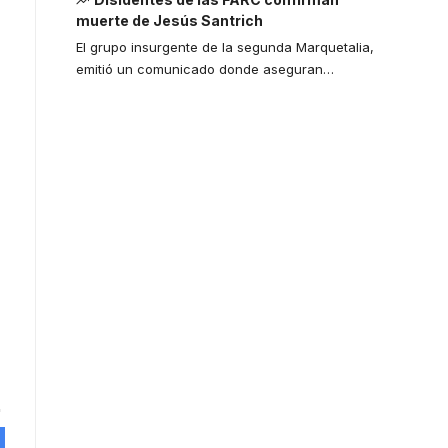
muerte de Jesús Santrich
El grupo insurgente de la segunda Marquetalia,
emitió un comunicado donde aseguran
…
Your one-stop
resource for
medical news
and education.
Your one-stop resource for
medical news and