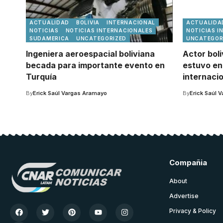
ACTUALIDAD
BOLIVIA
INTERNACIONAL
ACTUALIDA
NOTICIAS
NOTICIAS INTERNACIONALES
NOTICIAS I
SUDAMERICA
UNCATEGORIZED
UNCATEGOR
Ingeniera aeroespacial boliviana
Actor bol
becada para importante evento en
estuvo en 
Turquía
internacio
By
Erick Saúl Vargas Aramayo
By
Erick Saúl 
Compañia
About
Advertise
Privacy & Policy