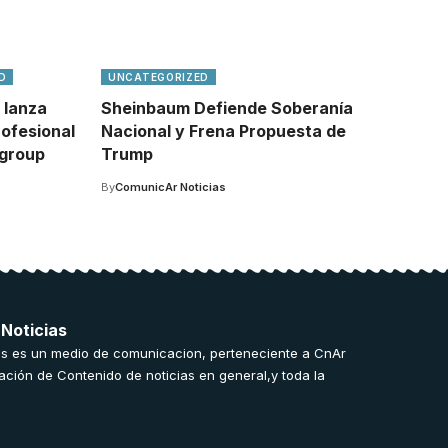
D
UNCATEGORIZED
 lanza
Sheinbaum Defiende Soberanía
rofesional
Nacional y Frena Propuesta de
lgroup
Trump
By
ComunicAr Noticias
 Noticias
s es un medio de comunicacion, perteneciente a CnAr
ación de Contenido de noticias en general,y toda la