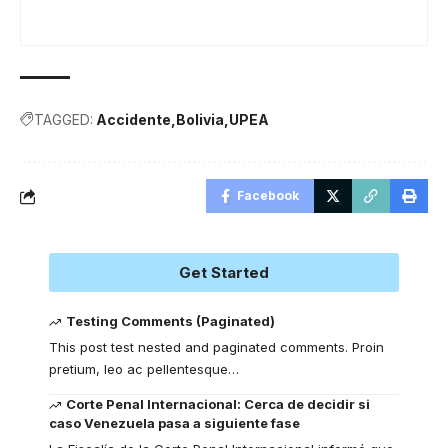
TAGGED:
Accidente
Bolivia
UPEA
Facebook
Get Started
Testing Comments (Paginated)
This post test nested and paginated comments. Proin
pretium, leo ac pellentesque
…
Corte Penal Internacional: Cerca de decidir si
caso Venezuela pasa a siguiente fase