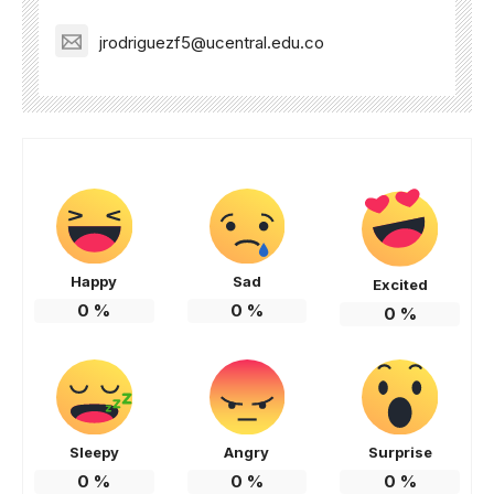
jrodriguezf5@ucentral.edu.co
Happy
Sad
Excited
0
%
0
%
0
%
Sleepy
Angry
Surprise
0
%
0
%
0
%