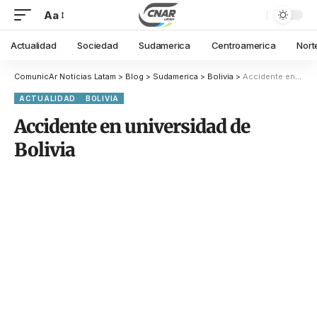
Aa
Actualidad
Sociedad
Sudamerica
Centroamerica
Nort
ComunicAr Noticias Latam
>
Blog
>
Sudamerica
>
Bolivia
>
Accidente en universidad de Bolivia
ACTUALIDAD
BOLIVIA
Accidente en universidad de
Bolivia