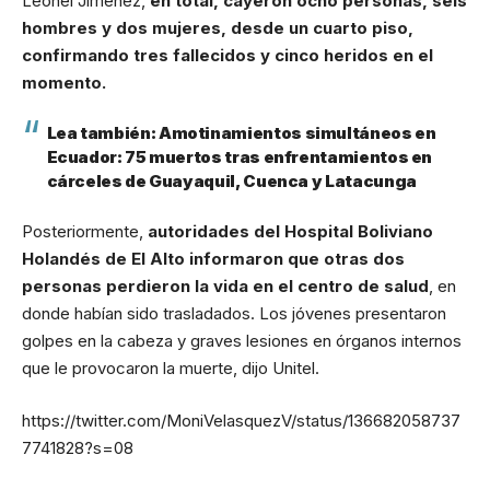
Leonel Jiménez,
en total, cayeron ocho personas, seis
hombres y dos mujeres, desde un cuarto piso,
confirmando tres fallecidos y cinco heridos en el
momento.
Lea también:
Amotinamientos simultáneos en
Ecuador: 75 muertos tras enfrentamientos en
cárceles de Guayaquil, Cuenca y Latacunga
Posteriormente,
autoridades del Hospital Boliviano
Holandés de El Alto informaron que otras dos
personas perdieron la vida en el centro de salud
, en
donde habían sido trasladados. Los jóvenes presentaron
golpes en la cabeza y graves lesiones en órganos internos
que le provocaron la muerte, dijo Unitel.
https://twitter.com/MoniVelasquezV/status/136682058737
7741828?s=08