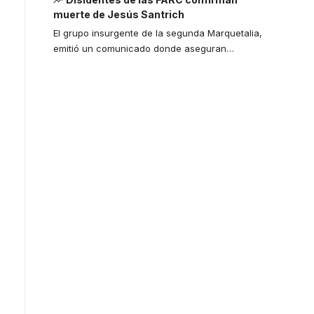
muerte de Jesús Santrich
El grupo insurgente de la segunda Marquetalia,
emitió un comunicado donde aseguran
…
Your one-stop
resource for
medical news
and education.
Your one-stop resource for
medical news and