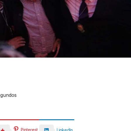
egundos
Pinterest
LinkedIn