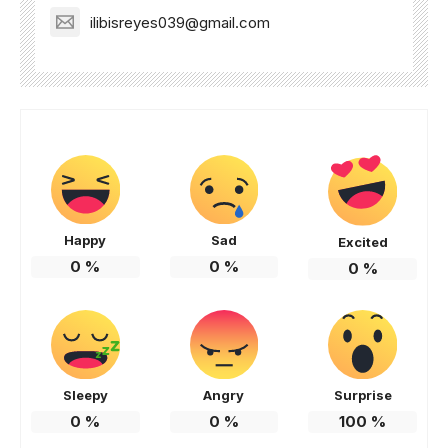
ilibisreyes039@gmail.com
Happy
Sad
Excited
0
%
0
%
0
%
Sleepy
Angry
Surprise
0
%
0
%
100
%