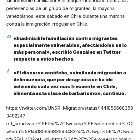
«inadmisible humillación» el ataque incendiario contra las
pertenencias de un grupo de migrantes, la mayoría
venezolanos, este sábado en Chile durante una marcha
contra la inmigración irregular en Chile.
«Inadmisible humillación contra migrantes
especialmente vulnerables, afectándolos en lo
más personal», escribió González en Twitter
respecto a estos hechos.
«El discurso xenófobo, asimilando migración a
delincuencia, que por desgracia se ha ido
volviendo cada vez más frecuente en Chile,
alimenta esta clase de barbarismo», continuó.
https://twitter.com/UNSR_Migration/status/1441856668359
348224?
ref_src=twsrc%5Etfw%7Ctwcamp%5Etweetembed%7Ct
wterm%5E1441856668359348224%7Ctwgr%5E%7Ctwco
n%5Es1_c10&ref_url=https%3A%2F%2Fwww.elnacional.c