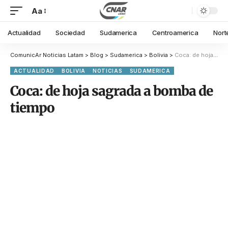
Aa
Actualidad
Sociedad
Sudamerica
Centroamerica
Nort
ComunicAr Noticias Latam
>
Blog
>
Sudamerica
>
Bolivia
>
Coca: de hoja sagrada a bomba de tiempo
ACTUALIDAD
BOLIVIA
NOTICIAS
SUDAMERICA
Coca: de hoja sagrada a bomba de
tiempo