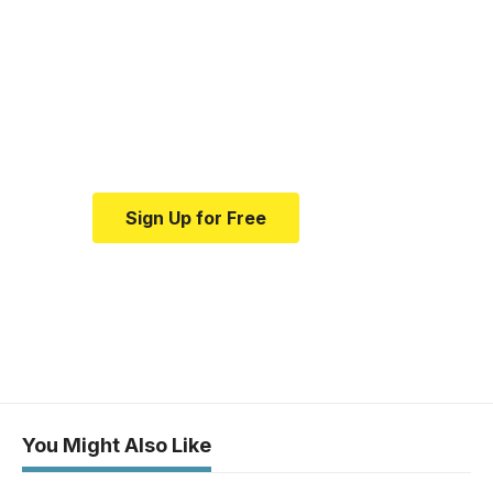
resource for medical
news and education.
Your one-stop resource for
medical news and education.
Sign Up for Free
You Might Also Like