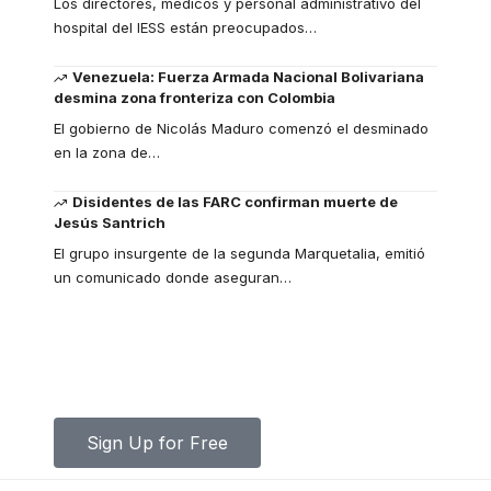
Los directores, médicos y personal administrativo del
hospital del IESS están preocupados
…
Venezuela: Fuerza Armada Nacional Bolivariana
desmina zona fronteriza con Colombia
El gobierno de Nicolás Maduro comenzó el desminado
en la zona de
…
Disidentes de las FARC confirman muerte de
Jesús Santrich
El grupo insurgente de la segunda Marquetalia, emitió
un comunicado donde aseguran
…
Your one-stop resource for medical
news and education.
Your one-stop resource for medical news and
education.
Sign Up for Free