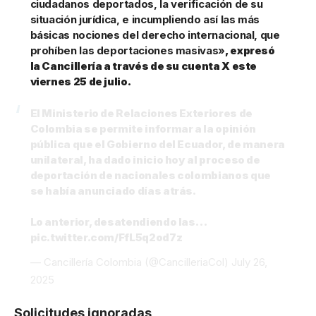
ciudadanos deportados, la verificación de su
situación jurídica, e incumpliendo así las más
básicas nociones del derecho internacional, que
prohíben las deportaciones masivas»
, expresó
la Cancillería a través de su cuenta X este
viernes 25 de julio.
El Ministerio de Relaciones Exteriores de
Colombia se permite informar a la opinión
pública que el Gobierno del Ecuador, de manera
unilateral, ha dado inicio hoy al proceso de
deportación de nacionales colombianos que
se había anunciado días atrás.
Lo anterior, desatendiendo las…
pic.twitter.com/FfL5q2od7z
— Cancillería Colombia (@CancilleriaCol)
July 26,
2025
Solicitudes ignoradas