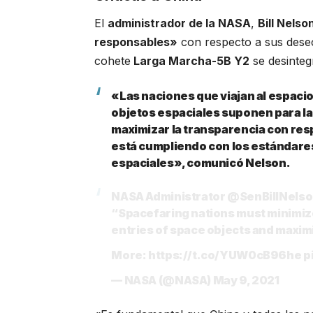
El
administrador de la NASA
,
Bill Nelso
responsables»
con respecto a sus desec
cohete
Larga Marcha-5B Y2
se desinteg
«Las naciones que viajan al espaci
objetos espaciales suponen para las
maximizar la transparencia con res
está cumpliendo con los estándare
espaciales», comunicó Nelson.
NASA Administrator
@SenBillNels
“Spacefaring nations must minimize 
entries of space objects and maxi
More:
https://t.co/YUW0cB96he
p
— NASA (@NASA)
May 9, 2021