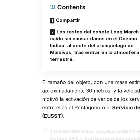
Contents
Compartir
Los restos del cohete Long March
caído sin causar daños en el Océano
Índico, al oeste del archipiélago de
Maldivas, tras entrar en la atmósfera
terrestre.
El tamaño del objeto, con una masa esti
aproximadamente 30 metros, y la veloci
motivó la activación de varios de los ser
entre ellos el Pentágono o el
Servicio de
(EUSST)
.
THIS MORNING
#LongMarch5BY2
W
Robles (
@AJ_Robles
) and astromet