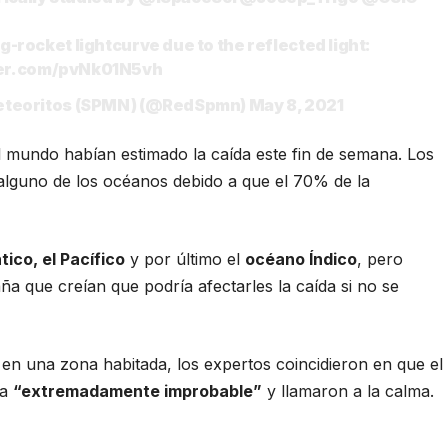
g-rocket lightcurve due to the reflected light:
ter.com/pvNk01N5vh
 Meteoritos (SPMN) (@RedSpmn)
May 8, 2021
l mundo habían estimado la caída este fin de semana. Los
 alguno de los océanos debido a que el 70% de la
ico, el Pacífico
y por último el
océano Índico
, pero
ña que creían que podría afectarles la caída si no se
n una zona habitada, los expertos coincidieron en que el
ra
“extremadamente improbable”
y llamaron a la calma.