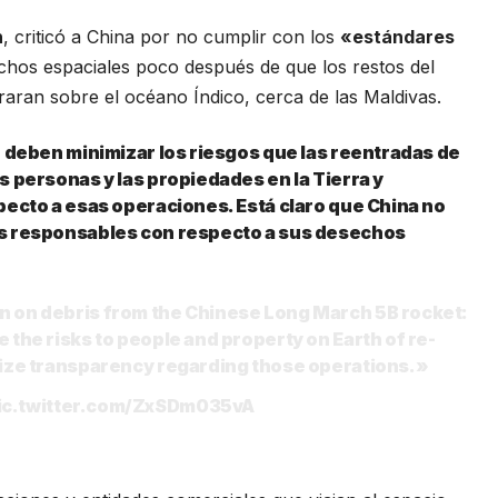
n
, criticó a China por no cumplir con los
«estándares
hos espaciales poco después de que los restos del
raran sobre el océano Índico, cerca de las Maldivas.
o deben minimizar los riesgos que las reentradas de
 personas y las propiedades en la Tierra y
pecto a esas operaciones. Está claro que China no
s responsables con respecto a sus desechos
on
on debris from the Chinese Long March 5B rocket:
the risks to people and property on Earth of re-
mize transparency regarding those operations.»
ic.twitter.com/ZxSDm035vA