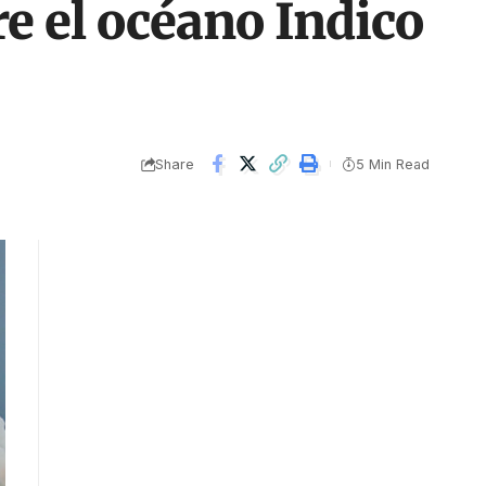
e el océano Índico
Share
5 Min Read