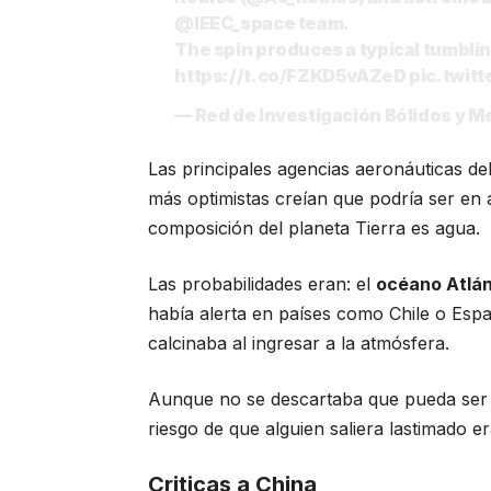
@IEEC_space
team.
The spin produces a typical tumblin
https://t.co/FZKD5vAZeD
pic.twit
— Red de Investigación Bólidos y
Las principales agencias aeronáuticas de
más optimistas creían que podría ser en
composición del planeta Tierra es agua.
Las probabilidades eran: el
océano Atlánt
había alerta en países como Chile o Espa
calcinaba al ingresar a la atmósfera.
Aunque no se descartaba que pueda ser e
riesgo de que alguien saliera lastimado e
Criticas a China