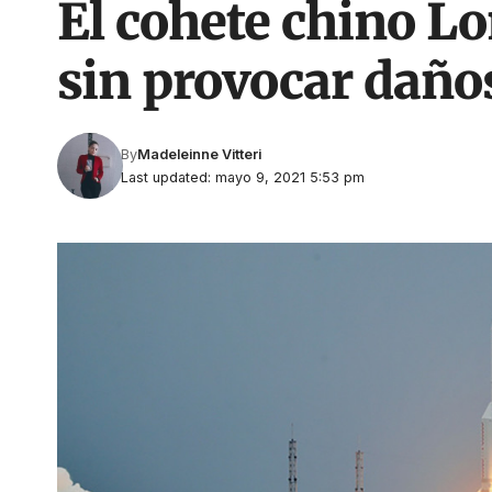
El cohete chino L
sin provocar daño
By
Madeleinne Vitteri
Last updated: mayo 9, 2021 5:53 pm