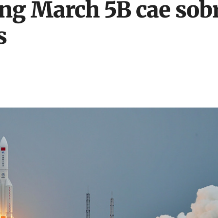
ong March 5B cae sobr
s