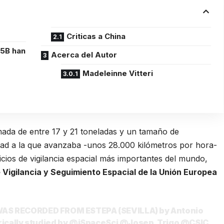
Criticas a China
 5B han
Acerca del Autor
Madeleinne Vitteri
mada de entre 17 y 21 toneladas y un tamaño de
dad a la que avanzaba -unos 28.000 kilómetros por hora-
vicios de vigilancia espacial más importantes del mundo,
 Vigilancia y Seguimiento Espacial de la Unión Europea
AS RECORDED FROM ESTEPA (SEVILLA) by Antonio
rically studied by
@iSpaceSci
@Josep_Trigo
@CSIC