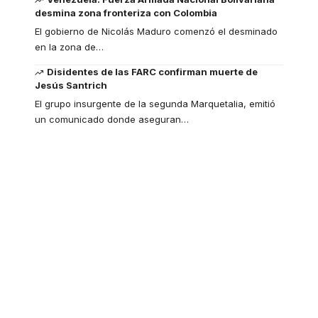
desmina zona fronteriza con Colombia
El gobierno de Nicolás Maduro comenzó el desminado
en la zona de
…
Disidentes de las FARC confirman muerte de
Jesús Santrich
El grupo insurgente de la segunda Marquetalia, emitió
un comunicado donde aseguran
…
Your one-stop
resource for medical
news and education.
Your one-stop resource for