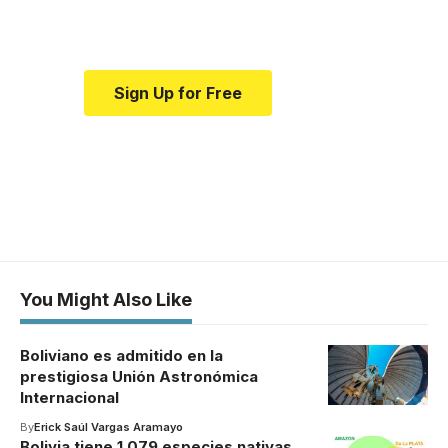
medical news and education.
Sign Up for Free
You Might Also Like
Boliviano es admitido en la
prestigiosa Unión Astronómica
Internacional
By
Erick Saúl Vargas Aramayo
Bolivia tiene 1.079 especies nativas