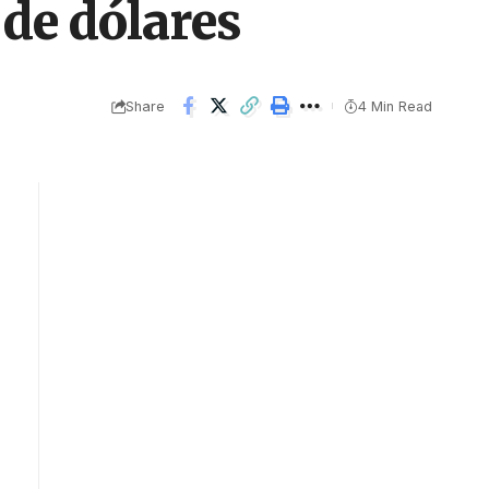
de dólares
Share
4 Min Read