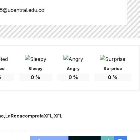
f5@ucentral.edu.co
ted
Sleepy
Angry
Surprise
%
0
%
0
%
0
%
no
LaRocacompralaXFL
XFL