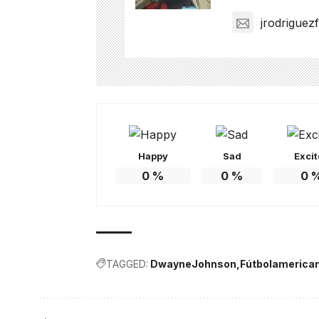
jrodriguez
Happy
Sad
Exci
0
%
0
%
0
TAGGED:
DwayneJohnson
Fútbolamerica