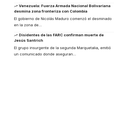
Venezuela: Fuerza Armada Nacional Bolivariana
desmina zona fronteriza con Colombia
El gobierno de Nicolás Maduro comenzó el desminado
en la zona de
…
Disidentes de las FARC confirman muerte de
Jesús Santrich
El grupo insurgente de la segunda Marquetalia, emitió
un comunicado donde aseguran
…
Your one-stop
resource for medical
news and education.