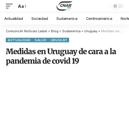
Aa
Actualidad
Sociedad
Sudamerica
Centroamerica
Nort
ComunicAr Noticias Latam
>
Blog
>
Sudamerica
>
Uruguay
>
Medidas en Uruguay de cara a la pandemia de covid 19
ACTUALIDAD
SALUD
URUGUAY
Medidas en Uruguay de cara a la
pandemia de covid 19