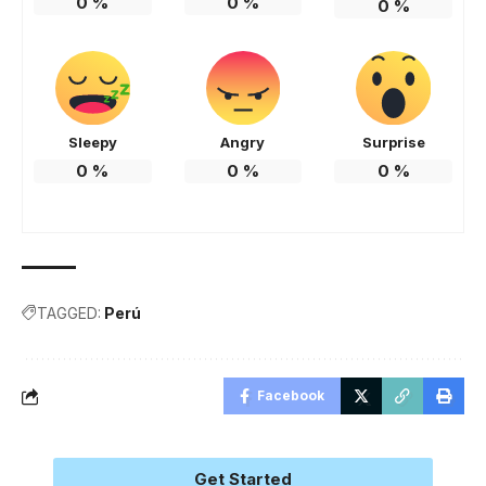
0
%
0
%
0
%
Sleepy
Angry
Surprise
0
%
0
%
0
%
TAGGED:
Perú
Facebook
Get Started