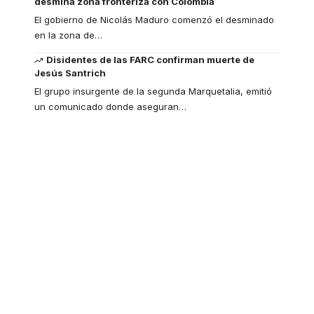
desmina zona fronteriza con Colombia
El gobierno de Nicolás Maduro comenzó el desminado
en la zona de
…
Disidentes de las FARC confirman muerte de
Jesús Santrich
El grupo insurgente de la segunda Marquetalia, emitió
un comunicado donde aseguran
…
Your one-stop
resource for medical
news and education.
Your one-stop resource for