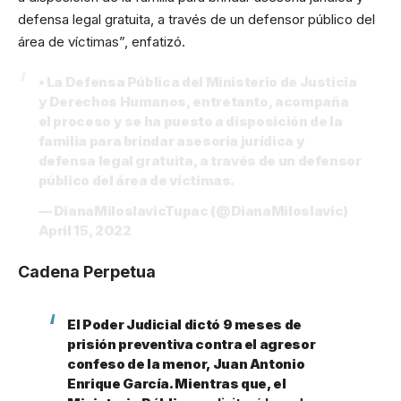
defensa legal gratuita, a través de un defensor público del
área de víctimas”, enfatizó.
• La Defensa Pública del Ministerio de Justicia
y Derechos Humanos, entretanto, acompaña
el proceso y se ha puesto a disposición de la
familia para brindar asesoría jurídica y
defensa legal gratuita, a través de un defensor
público del área de víctimas.
— DianaMiloslavicTupac (@DianaMiloslavic)
April 15, 2022
Cadena Perpetua
El Poder Judicial dictó 9 meses de
prisión preventiva contra el agresor
confeso de la menor, Juan Antonio
Enrique García. Mientras que, el