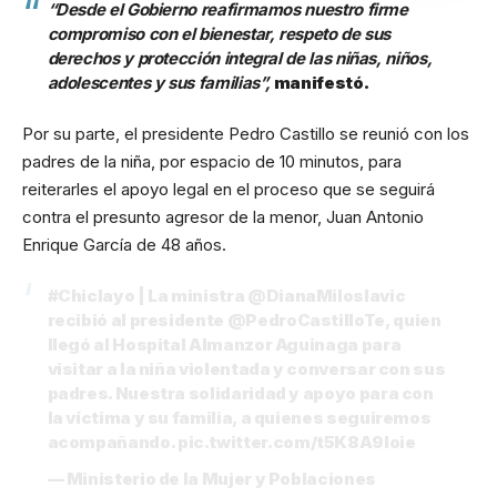
“Desde el Gobierno reafirmamos nuestro firme
compromiso con el bienestar, respeto de sus
derechos y protección integral de las niñas, niños,
adolescentes y sus familias”,
manifestó.
Por su parte, el presidente Pedro Castillo se reunió con los
padres de la niña, por espacio de 10 minutos, para
reiterarles el apoyo legal en el proceso que se seguirá
contra el presunto agresor de la menor, Juan Antonio
Enrique García de 48 años.
#Chiclayo
| La ministra
@DianaMiloslavic
recibió al presidente
@PedroCastilloTe
, quien
llegó al Hospital Almanzor Aguinaga para
visitar a la niña violentada y conversar con sus
padres. Nuestra solidaridad y apoyo para con
la víctima y su familia, a quienes seguiremos
acompañando.
pic.twitter.com/t5K8A9loie
— Ministerio de la Mujer y Poblaciones