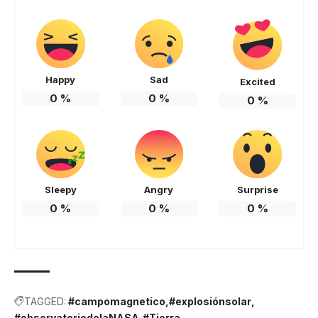
Happy
Sad
Excited
0
%
0
%
0
%
Sleepy
Angry
Surprise
0
%
0
%
0
%
TAGGED:
#campomagnetico
#explosiónsolar
#observatoriodelaNASA
#Tierra