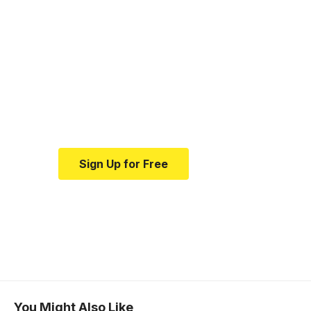
Your one-stop
resource for medical
news and education.
Your one-stop resource for
medical news and education.
Sign Up for Free
You Might Also Like