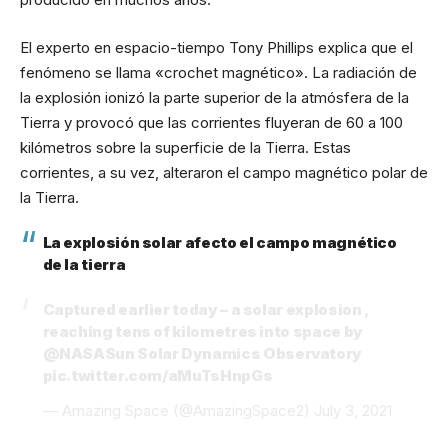
El experto en espacio-tiempo Tony Phillips explica que el
fenómeno se llama «crochet magnético». La radiación de
la explosión ionizó la parte superior de la atmósfera de la
Tierra y provocó que las corrientes fluyeran de 60 a 100
kilómetros sobre la superficie de la Tierra. Estas
corrientes, a su vez, alteraron el campo magnético polar de
la Tierra.
La explosión solar afecto el campo magnético
de la tierra
Captured earlier today – a solar explosion ,
reaching tens of kilometres into space by
@NASASun
Solar Dynamics Observatory
pic.twitter.com/aMuTsHnpGs
— Amazing Space (@AmazingSpace2)
July 3, 2021