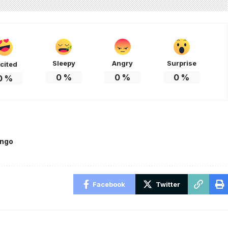
Sleepy
Angry
Surprise
cited
0
%
0
%
0
%
0
%
ingo
Facebook
Twitter