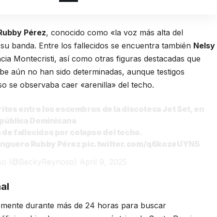
Rubby Pérez
, conocido como «la voz más alta del
 su banda. Entre los fallecidos se encuentra también
Nelsy
cia Montecristi, así como otras figuras destacadas que
mbe aún no han sido determinadas, aunque testigos
 se observaba caer «arenilla» del techo.
itos entre los escombros de la discoteca Jet Set, en
pública Dominicana
 de fallecidos por colapso del techo.
erenguero Rubby Pérez
pic.twitter.com/q6kozeUYN5
so (@BeckyReynoso)
April 9, 2025
al
lemente durante más de 24 horas para buscar