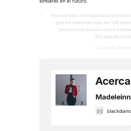
similares en el futuro.
Periodistas en República Domini
que ha cobrado más de 124 vidas
presos los dueños y los bombe
#TragediaJetS
— Eduardo Meno
Acerca
Madeleinne
blackdiam