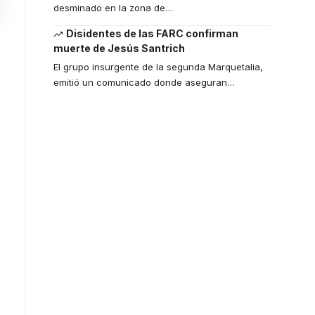
desminado en la zona de
…
Disidentes de las FARC confirman
muerte de Jesús Santrich
El grupo insurgente de la segunda Marquetalia,
emitió un comunicado donde aseguran
…
Your one-stop
resource for
medical news
and education.
Your one-stop resource for