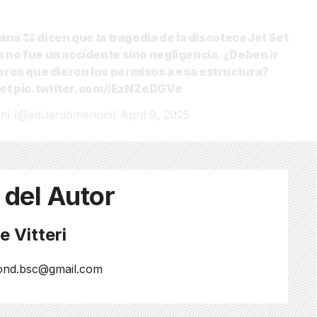
cana
dicen que la tragedia de la discoteca Jet Set
 no fue un accidente sino negligencia. ¿Deben ir
ros que dieron los permisos a esa estructura?
et
pic.twitter.com/iEzNZeDGVe
ni (@eduardomenoni)
April 9, 2025
 del Autor
 Vitteri
ond.bsc@gmail.com