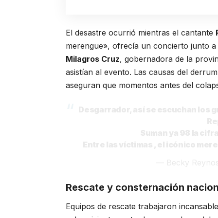
El desastre ocurrió mientras el cantante
merengue», ofrecía un concierto junto a
Milagros Cruz
, gobernadora de la provin
asistían al evento. Las causas del derru
aseguran que momentos antes del colapso
Desgarrador, así se escuchan los gr
Re
Suman ya 98 la cifra
Entre las víctimas , el icónico m
— Becky Reyno
Rescate y consternación nacion
Equipos de rescate trabajaron incansab