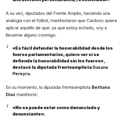
A su vez, diputados del Frente Amplio, haciendo una
analogía con el fútbol, manifestaron que Cardoso quiere
aplicar aquello de que: ya que estoy echado, voy a
llevarme alguno conmigo.
«Es fácil defender la honorabilidad desde los
fueros parlamentarios, quiero ver si se
defiende la honorabilidad sin los fueros»,
destacó la diputada frenteamplista
Susana
Pereyra
.
En su momento, la diputada frenteamplista
Bettiana
Díaz
manifestó:
«No se puede estar como denunciado y
denunciante».