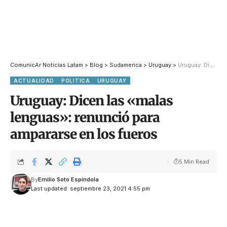
ComunicAr Noticias Latam
>
Blog
>
Sudamerica
>
Uruguay
>
Uruguay: Dicen las «malas lenguas»: renunció para ampararse en los fueros
ACTUALIDAD
POLITICA
URUGUAY
Uruguay: Dicen las «malas
lenguas»: renunció para
ampararse en los fueros
5 Min Read
By
Emilio Soto Espíndola
Last updated: septiembre 23, 2021 4:55 pm