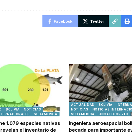
Facebook
Twitter
ACTUALIDAD
BOLIVIA
INTERN
D
BOLIVIA
NOTICIAS
NOTICIAS
NOTICIAS INTERNACI
NTERNACIONALES
SUDAMERICA
SUDAMERICA
UNCATEGORIZED
ene 1.079 especies nativas
Ingeniera aeroespacial bol
revelan el inventario de
becada para importante e