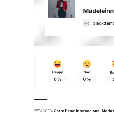
Madeleinne
blackdiam
Happy
Sad
Ex
0
%
0
%
TAGGED:
Corte Penal Internacional
María