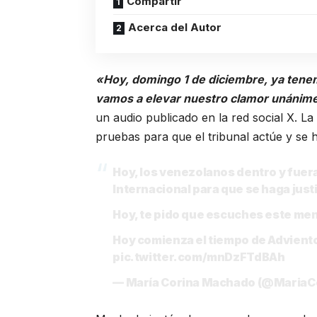
Compartir
Acerca del Autor
«Hoy, domingo 1 de diciembre, ya tene
vamos a elevar nuestro clamor unánime 
un audio publicado en la red social X. L
pruebas para que el tribunal actúe y se ha
Hoy, los venezolanos dentro y fuera 
Internacional para que se haga justi
Hoy, te pido que escuches este men
Hoy comienza el tiempo de Advient
pic.twitter.com/mnDzFTdBAh
— María Corina Machado (@MariaC