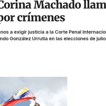
Corina Machado llama
 por crímenes
os a exigir justicia a la Corte Penal Internacio
ndo González Urrutia en las elecciones de jul