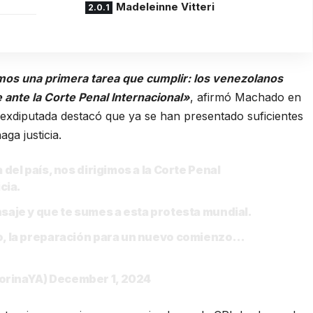
Madeleinne Vitteri
mos una primera tarea que cumplir: los venezolanos
ante la Corte Penal Internacional»
, afirmó Machado en
a exdiputada destacó que ya se han presentado suficientes
ga justicia.
del país, nos dirigimos a la Corte Penal
cia.
saje y que te sumes a esta protesta mundial.
o, la preparación para un nuevo comienzo…
orinaYA)
December 1, 2024