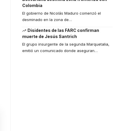
Colombia
El gobierno de Nicolás Maduro comenzó el
desminado en la zona de
…
Disidentes de las FARC confirman
muerte de Jesús Santrich
El grupo insurgente de la segunda Marquetalia,
emitió un comunicado donde aseguran
…
Your one-stop
resource for
medical news