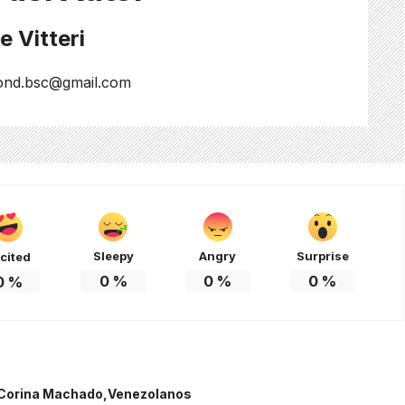
 Vitteri
ond.bsc@gmail.com
Sleepy
Angry
Surprise
cited
0
%
0
%
0
%
0
%
 Corina Machado
Venezolanos