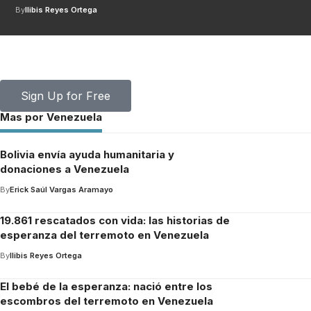
By
Ilibis Reyes Ortega
Your one-stop resource for medical news and
education.
Your one-stop resource for medical news and education.
Sign Up for Free
Mas por Venezuela
Bolivia envía ayuda humanitaria y
donaciones a Venezuela
By
Erick Saúl Vargas Aramayo
19.861 rescatados con vida: las historias de
esperanza del terremoto en Venezuela
By
Ilibis Reyes Ortega
El bebé de la esperanza: nació entre los
escombros del terremoto en Venezuela