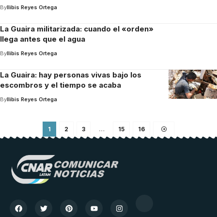
By
Ilibis Reyes Ortega
La Guaira militarizada: cuando el «orden»
llega antes que el agua
By
Ilibis Reyes Ortega
La Guaira: hay personas vivas bajo los
escombros y el tiempo se acaba
By
Ilibis Reyes Ortega
1
2
3
…
15
16