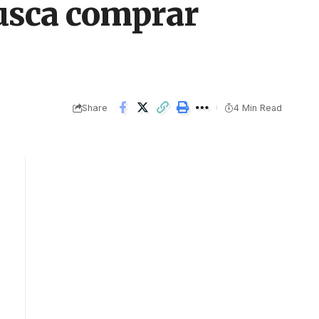
busca comprar
Share
4 Min Read