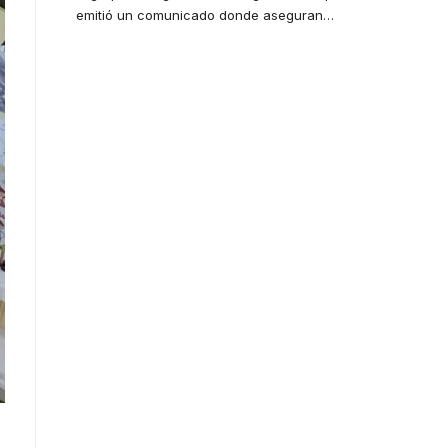
emitió un comunicado donde aseguran
…
Your one-stop
resource for
medical news
and education.
Your one-stop resource for
medical news and
education.