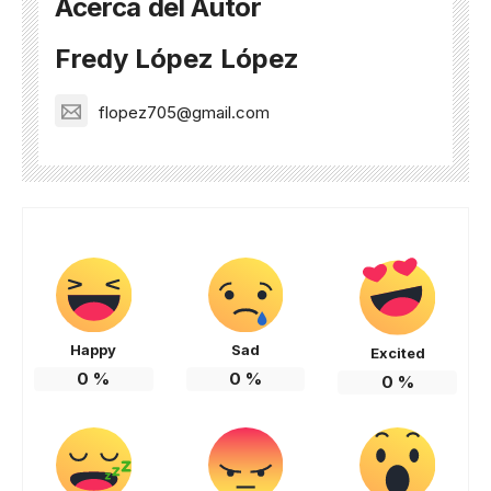
Acerca del Autor
Fredy López López
flopez705@gmail.com
Happy
Sad
Excited
0
%
0
%
0
%