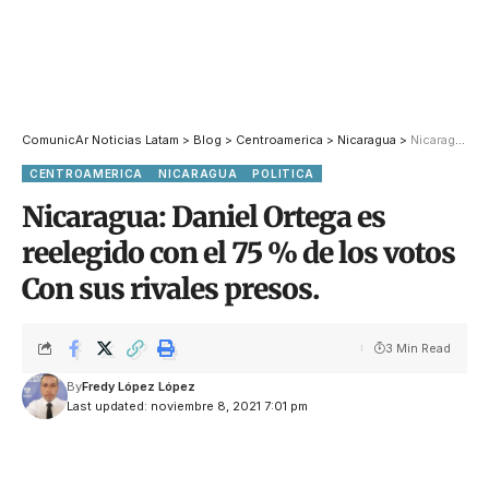
ComunicAr Noticias Latam
>
Blog
>
Centroamerica
>
Nicaragua
>
Nicaragua: Daniel Ortega es reelegido con el 75 % de los votos Con sus rivales presos.
CENTROAMERICA
NICARAGUA
POLITICA
Nicaragua: Daniel Ortega es
reelegido con el 75 % de los votos
Con sus rivales presos.
3 Min Read
By
Fredy López López
Last updated: noviembre 8, 2021 7:01 pm