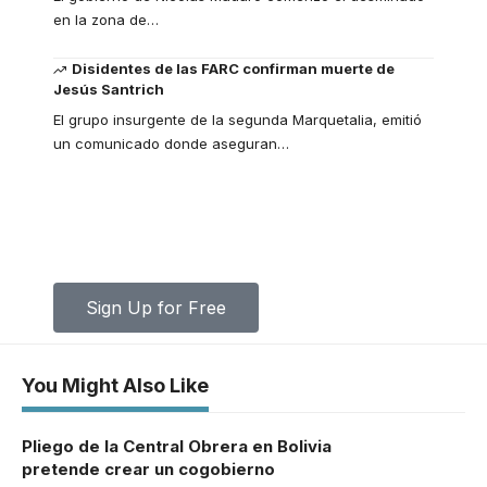
en la zona de
…
Disidentes de las FARC confirman muerte de
Jesús Santrich
El grupo insurgente de la segunda Marquetalia, emitió
un comunicado donde aseguran
…
Your one-stop resource for medical
news and education.
Your one-stop resource for medical news and
education.
Sign Up for Free
You Might Also Like
Pliego de la Central Obrera en Bolivia
pretende crear un cogobierno