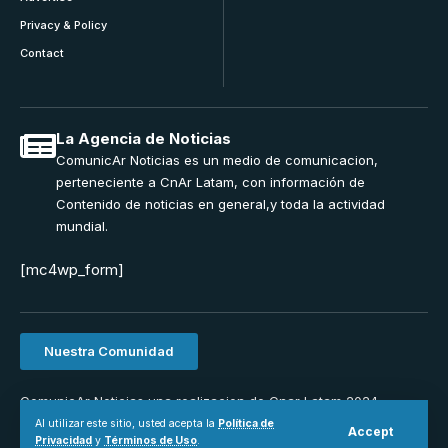
Privacy & Policy
Contact
La Agencia de Noticias
ComunicAr Noticias es un medio de comunicacion,
perteneciente a CnAr Latam, con información de
Contenido de noticias en general,y toda la actividad
mundial.
[mc4wp_form]
Nuestra Comunidad
ComunicAr Noticias una realizacion de Cnar Latam 2024.
Powered by
MS Interactiva
Al utilizar este sitio, usted acepta la
Política de
Accept
Privacidad
y
Términos de Uso
.