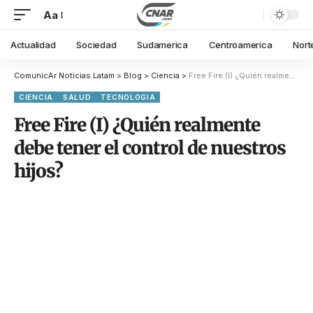
Aa
Actualidad
Sociedad
Sudamerica
Centroamerica
Nort
ComunicAr Noticias Latam
>
Blog
>
Ciencia
>
Free Fire (I) ¿Quién realmente debe tener el control de nuestros hijos?
CIENCIA
SALUD
TECNOLOGIA
Free Fire (I) ¿Quién realmente
debe tener el control de nuestros
hijos?