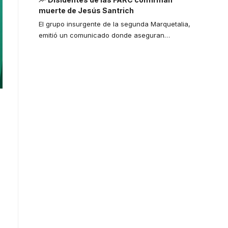
muerte de Jesús Santrich
El grupo insurgente de la segunda Marquetalia,
emitió un comunicado donde aseguran
…
Your one-stop
resource for
medical news
and education.
Your one-stop resource for
medical news and