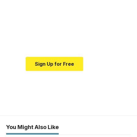
resource for medical
news and education.
Your one-stop resource for
medical news and education.
Sign Up for Free
You Might Also Like