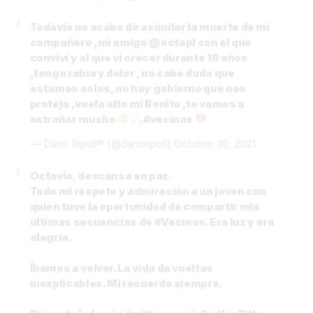
Todavía no acabo de asimilar la muerte de mi
compañero ,mi amigo
@octapl
con el que
conviví y al que vi crecer durante 16 años
,tengo rabia y dolor , no cabe duda que
estamos solos, no hay gobierno que nos
proteja ,vuela alto mi Benito ,te vamos a
extrañar mucho
#vecinos
— Dario Ripoll® (@darioripoll)
October 30, 2021
Octavio, descansa en paz.
Todo mi respeto y admiración a un joven con
quien tuve la oportunidad de compartir mis
últimas secuencias de
#Vecinos
. Era luz y era
alegría.
Íbamos a volver. La vida da vueltas
inexplicables. Mi recuerdo siempre.