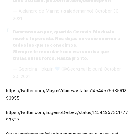
Dios a tu lado.
pic.twitter.com/c6mllepFVh
— Alejandro de Marino (@aledemarino)
October 30,
2021
Descansa en paz, querido Octavio. Me duele
mucho te pérdida. Nos dejas un vacío enorme a
todos los que te conocimos.
Siempre te recordaré con esa sonrisa que
traías en los foros. Hasta pronto.
— Georgina Holguin
(@GeorginaHolguin)
October
30, 2021
https://twitter.com/MayrinVillanew/status/14544576935912
93955
https://twitter.com/EugenioDerbez/status/14544957351777
93537
Otras versiones señalan incongruencias en el caso, así