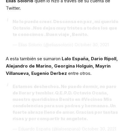
Elias Solorio
quien lo hizo a través de su cuenta de
Twitter.
No lo puedo creer. Descansa en paz , mi querido
Octavio . Nos dejas muy tristes a todos los que
te conocimos . Buen viaje , Benito.
— Elías Solorio (@eliassolorio)
October 30, 2021
A esta también se sumaron
Lalo España, Dario Ripoll,
Alejandro de Marino, Georgina Holguín, Mayrin
Villanueva, Eugenio Derbez
entre otros.
Estamos deshechos. No puedo dormir, no paro
de llorar y temblar. Q.E.P.D. Octavio Ocaña,
nuestro queridísimo Benito en
#Vecinos
Mis
condolencias para sus padres y hermanas. Un
fuerte abrazo lleno de amor. Gracias por tantas
risas y por compartir tu angelote.
— Eduardo España (@laloespana)
October 30, 2021