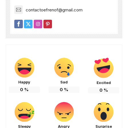
contactoefrenof@gmail.com
Happy
Sad
Excited
0
%
0
%
0
%
Sleepy
Angry
Surprise