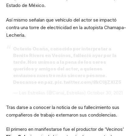
Estado de México.
Así mismo señalan que vehículo del actor se impactó
contra una torre de electricidad en la autopista Chamapa-
Lechería.
Octavio Ocaña, conocido por interpretar a
Benito Rivers en Vecinos, falleció ayer por la
tarde. Nos unimos a la pena de los seres
queridos y amigos del actor, a quienes
enviamos nuestro más sincero pésame.
Descanse en paz.
pic.twitter.com/8kCUjZXlZ5
— Las Estrellas (@Canal_Estrellas)
October 30, 2021
Tras darse a conocer la noticia de su fallecimiento sus
compañeros de trabajo externaron sus condolencias.
El primero en manifestarse fue el productor de ‘Vecinos’