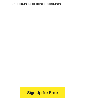
un comunicado donde aseguran
…
Your one-stop
resource for medical
news and education.
Your one-stop resource for
medical news and education.
Sign Up for Free