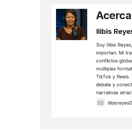
Acerca
Ilibis Rey
Soy Ilibis Reyes
importan. Mi tra
conflictos glob
múltiples format
TikTok y Reels.
debate y conect
narrativas atrac
ilibisreye