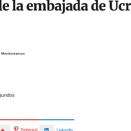
e la embajada de Uc
o Monitoreamos.
egundos
Pinterest
LinkedIn