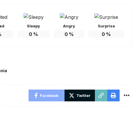
ted
Sleepy
Angry
Surprise
%
0
%
0
%
0
%
ania
Facebook
Twitter