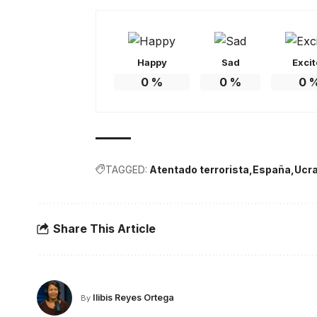
Happy
Sad
Exci
0
%
0
%
0
TAGGED:
Atentado terrorista
España
Ucr
Share This Article
Ilibis Reyes Ortega
By