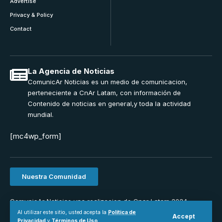
Advertise
Privacy & Policy
Contact
La Agencia de Noticias
ComunicAr Noticias es un medio de comunicacion,
perteneciente a CnAr Latam, con información de
Contenido de noticias en general,y toda la actividad
mundial.
[mc4wp_form]
Nuestra Comunidad
ComunicAr Noticias una realizacion de Cnar Latam 2024.
Powered by
MS Interactiva
Al utilizar este sitio, usted acepta la
Política de
Accept
Privacidad
y
Términos de Uso
.