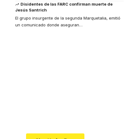
Disidentes de las FARC confirman muerte de
Jesús Santrich
El grupo insurgente de la segunda Marquetalia, emitió
un comunicado donde aseguran
…
Your one-stop
resource for medical
news and education.
Your one-stop resource for
medical news and education.