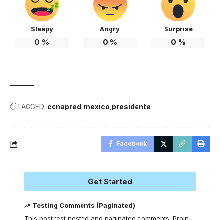
Sleepy
Angry
Surprise
0
%
0
%
0
%
TAGGED:
conapred
mexico
presidente
Facebook
Get Started
Testing Comments (Paginated)
This post test nested and paginated comments. Proin