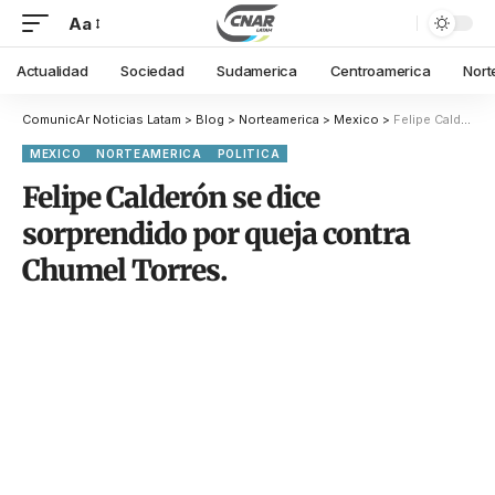
Aa
Actualidad
Sociedad
Sudamerica
Centroamerica
Nort
ComunicAr Noticias Latam
>
Blog
>
Norteamerica
>
Mexico
>
Felipe Calderón se dice sorprendido por queja contra Chumel Torres.
MEXICO
NORTEAMERICA
POLITICA
Felipe Calderón se dice
sorprendido por queja contra
Chumel Torres.