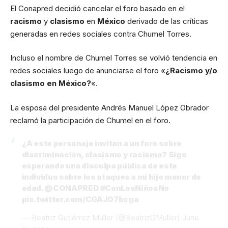
El Conapred decidió cancelar el foro basado en el
racismo
y
clasismo
en
México
derivado de las críticas
generadas en redes sociales contra Chumel Torres.
Incluso el nombre de Chumel Torres se volvió tendencia en
redes sociales luego de anunciarse el foro «
¿Racismo y/o
clasismo en México?
«.
La esposa del presidente Andrés Manuel López Obrador
reclamó la participación de Chumel en el foro.
¿A este personaje invitan a un foro sobre
discriminación, clasismo y racismo? Sigo
esperando una disculpa pública de este
individuo sobre los ataques a mi hijo menor de
edad.
@CONAPRED
#ConLosNiñosNo
pic.twitter.com/CGAJ07bcga
— Beatriz Gutiérrez Müller (@BeatrizGMuller)
June