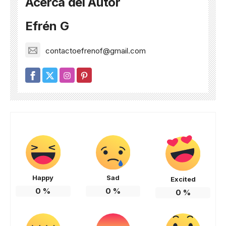
Acerca del Autor
Efrén G
contactoefrenof@gmail.com
Happy
Sad
Excited
0
%
0
%
0
%