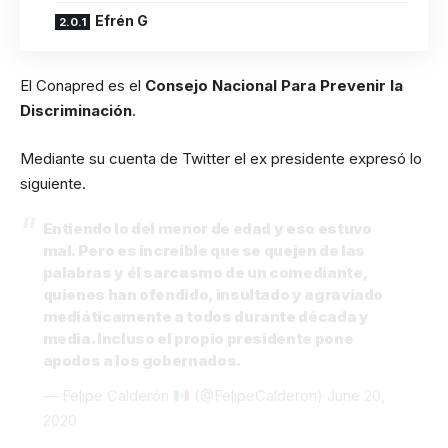
Efrén G
El Conapred es el
Consejo Nacional Para Prevenir la
Discriminación
.
Mediante su cuenta de Twitter el ex presidente expresó lo
siguiente.
Entiendo lo del menor de edad y eso estuvo
mal. Pero es increíble que se quejen de las
palabras y él sarcasmo de un comediante,
quienes han ofendido, insultado y agraviado
mediáticamente a todos durante década y
media. Incluso el propio presidente pone
apodos a los gobernados.
— Felipe Calderón
(@FelipeCalderon)
June 20,
2020