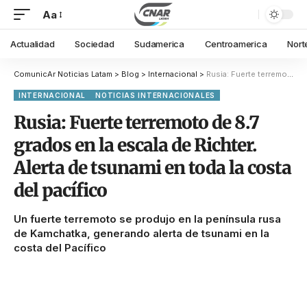
Aa
Actualidad
Sociedad
Sudamerica
Centroamerica
Nort
ComunicAr Noticias Latam
>
Blog
>
Internacional
>
Rusia: Fuerte terremoto de 8.7 grados en la escala de Richter. Alerta de tsunami en toda la costa del pacífico
INTERNACIONAL
NOTICIAS INTERNACIONALES
Rusia: Fuerte terremoto de 8.7
grados en la escala de Richter.
Alerta de tsunami en toda la costa
del pacífico
Un fuerte terremoto se produjo en la península rusa
de Kamchatka, generando alerta de tsunami en la
costa del Pacífico