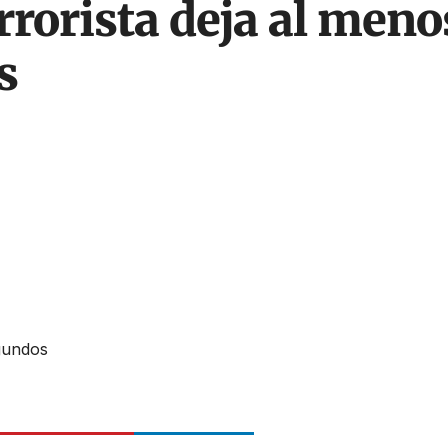
rrorista deja al men
s
gundos