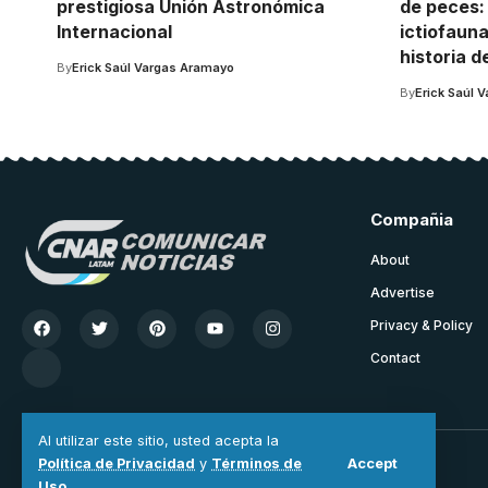
prestigiosa Unión Astronómica
de peces: 
Internacional
ictiofaun
historia d
By
Erick Saúl Vargas Aramayo
By
Erick Saúl 
Compañia
About
Advertise
Privacy & Policy
Contact
Al utilizar este sitio, usted acepta la
Accept
Política de Privacidad
y
Términos de
Nuestra Comunidad
Uso
.