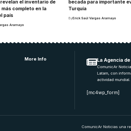
revelan el inventario de
becada para importante e
a más completo en la
Turquía
el país
By
Erick Saúl Vargas Aramayo
Vargas Aramayo
More Info
La Agencia de
ComunicAr Noticia
Latam, con inform
actividad mundial.
[mc4wp_form]
ComunicAr Noticias una r