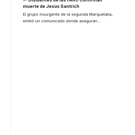
muerte de Jesús Santrich
El grupo insurgente de la segunda Marquetalia,
emitió un comunicado donde aseguran
…
Your one-stop
resource for
medical news
and education.
Your one-stop resource for
medical news and