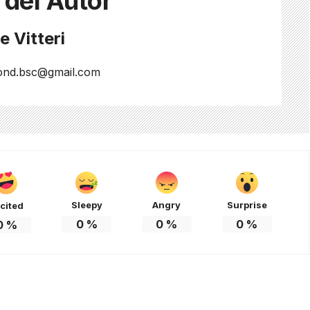
 del Autor
 Vitteri
ond.bsc@gmail.com
Sleepy
Angry
Surprise
cited
0
%
0
%
0
%
0
%