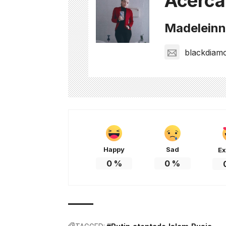
Acerca
Madeleinne
blackdiam
Happy
Sad
Ex
0
%
0
%