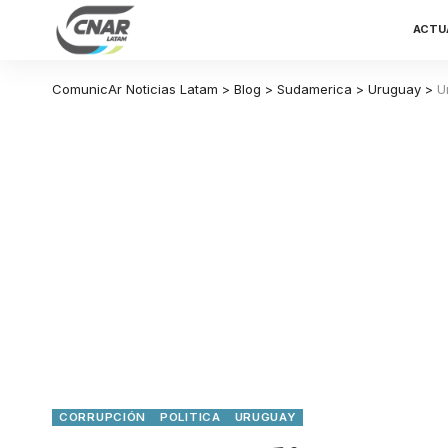
ACTU
ComunicAr Noticias Latam
>
Blog
>
Sudamerica
>
Uruguay
>
U
CORRUPCIÓN
POLITICA
URUGUAY