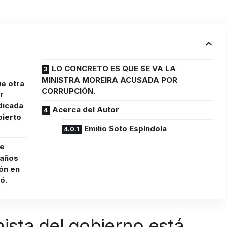
LO CONCRETO ES QUE SE VA LA
MINISTRA MOREIRA ACUSADA POR
ue otra
CORRUPCIÓN.
r
dicada
Acerca del Autor
bierto
Emilio Soto Espíndola
ue
 años
ón en
ó.
hista del gobierno está