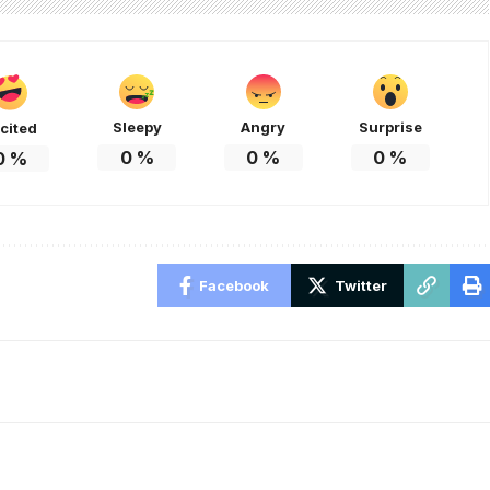
Sleepy
Angry
Surprise
cited
0
%
0
%
0
%
0
%
Facebook
Twitter