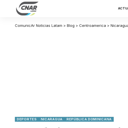
ACTU
ComunicAr Noticias Latam
>
Blog
>
Centroamerica
>
Nicaragu
DEPORTES
NICARAGUA
REPÚBLICA DOMINICANA