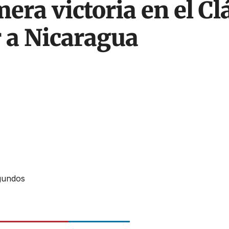
era victoria en el C
r a Nicaragua
gundos