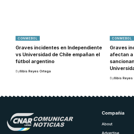
CONMEBOL
CONMEBOL
Graves incidentes en Independiente
Graves in
vs Universidad de Chile empañan el
afectan a
fútbol argentino
sancionan
Universid
By
Ilibis Reyes Ortega
By
Ilibis Reyes
Compañia
About
Advertise