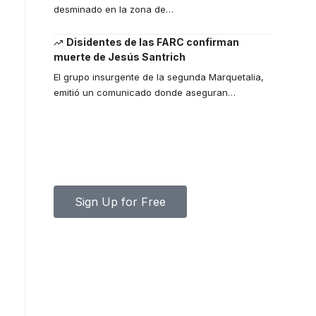
desminado en la zona de
…
Disidentes de las FARC confirman
muerte de Jesús Santrich
El grupo insurgente de la segunda Marquetalia,
emitió un comunicado donde aseguran
…
Your one-stop resource for
medical news and education.
Your one-stop resource for medical news and
education.
Sign Up for Free