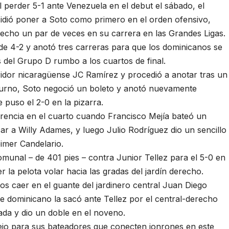
l perder 5-1 ante Venezuela en el debut el sábado, el
dió poner a Soto como primero en el orden ofensivo,
hecho un par de veces en su carrera en las Grandes Ligas.
de 4-2 y anotó tres carreras para que los dominicanos se
s del Grupo D rumbo a los cuartos de final.
bridor nicaragüense JC Ramírez y procedió a anotar tras un
 turno, Soto negoció un boleto y anotó nuevamente
 puso el 2-0 en la pizarra.
erencia en el cuarto cuando Francisco Mejía bateó un
car a Willy Adames, y luego Julio Rodríguez dio un sencillo
eimer Candelario.
munal – de 401 pies – contra Junior Tellez para el 5-0 en
er la pelota volar hacia las gradas del jardín derecho.
s caer en el guante del jardinero central Juan Diego
e dominicano la sacó ante Tellez por el central-derecho
ada y dio un doble en el noveno.
ejo para sus bateadores que conecten jonrones en este