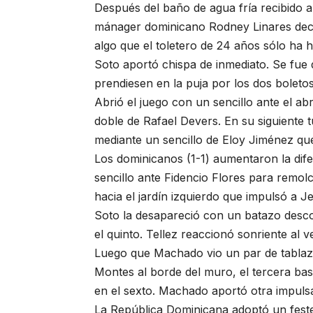
Después del baño de agua fría recibido a
mánager dominicano Rodney Linares deci
algo que el toletero de 24 años sólo ha 
Soto aportó chispa de inmediato. Se fue 
prendiesen en la puja por los dos boleto
Abrió el juego con un sencillo ante el a
doble de Rafael Devers. En su siguiente
mediante un sencillo de Eloy Jiménez que
Los dominicanos (1-1) aumentaron la dif
sencillo ante Fidencio Flores para remol
hacia el jardín izquierdo que impulsó a J
Soto la desapareció con un batazo desco
el quinto. Tellez reaccionó sonriente al v
Luego que Machado vio un par de tablazo
Montes al borde del muro, el tercera bas
en el sexto. Machado aportó otra impuls
La República Dominicana adoptó un fest