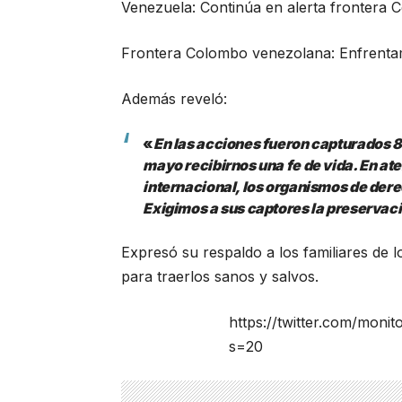
Venezuela: Continúa en alerta frontera
Frontera Colombo venezolana: Enfrentam
Además reveló:
«
En las acciones fueron capturados 8
mayo recibirnos una fe de vida. En at
internacional, los organismos de der
Exigimos a sus captores la preservació
Expresó su respaldo a los familiares de 
para traerlos sanos y salvos.
https://twitter.com/mon
s=20