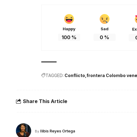
Happy
Sad
Ex
100
%
0
%
TAGGED:
Conflicto
frontera Colombo ven
Share This Article
Ilibis Reyes Ortega
By