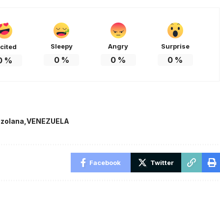
Sleepy
Angry
Surprise
cited
0
%
0
%
0
%
0
%
ezolana
VENEZUELA
Facebook
Twitter