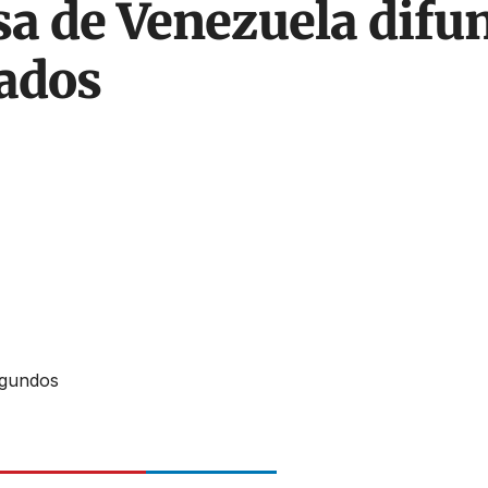
sa de Venezuela difu
rados
egundos