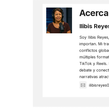
Acerca
Ilibis Rey
Soy Ilibis Reyes
importan. Mi tra
conflictos glob
múltiples format
TikTok y Reels.
debate y conect
narrativas atrac
ilibisreye