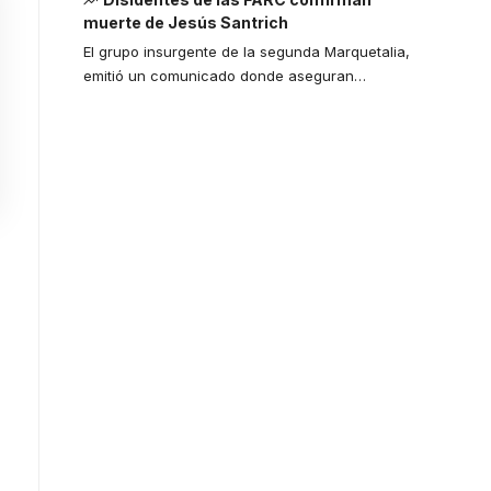
muerte de Jesús Santrich
El grupo insurgente de la segunda Marquetalia,
emitió un comunicado donde aseguran
…
Your one-stop
resource for
medical news
and education.
Your one-stop resource for
medical news and