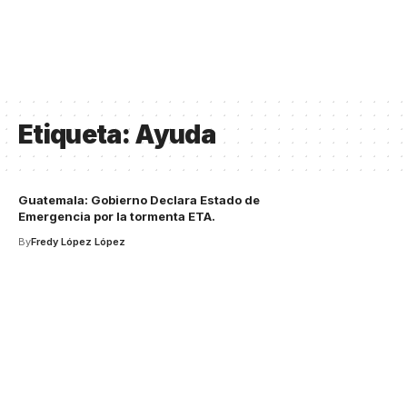
Etiqueta:
Ayuda
Guatemala: Gobierno Declara Estado de
Emergencia por la tormenta ETA.
By
Fredy López López
Your one-stop resource for
medical news and