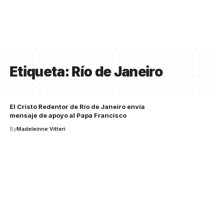
Etiqueta:
Río de Janeiro
El Cristo Redentor de Río de Janeiro envía
mensaje de apoyo al Papa Francisco
By
Madeleinne Vitteri
Your one-stop resource for
medical news and