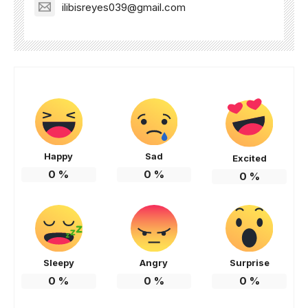
ilibisreyes039@gmail.com
Happy
Sad
Excited
0
%
0
%
0
%
Sleepy
Angry
Surprise
0
%
0
%
0
%