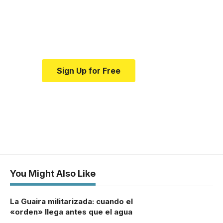
news and education.
Your one-stop resource for
medical news and education.
Sign Up for Free
You Might Also Like
La Guaira militarizada: cuando el
«orden» llega antes que el agua