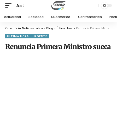
Aa
Actualidad
Sociedad
Sudamerica
Centroamerica
Nort
ComunicAr Noticias Latam
>
Blog
>
Última Hora
>
Renuncia Primera Ministro sueca
ÚLTIMA HORA
URGENTE
Renuncia Primera Ministro sueca