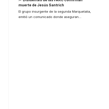
muerte de Jesús Santrich
El grupo insurgente de la segunda Marquetalia,
emitió un comunicado donde aseguran
…
Your one-stop
resource for
medical news
and education.
Your one-stop resource for
medical news and