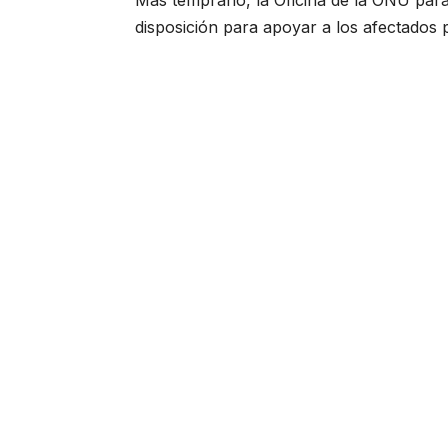
Más temprano, la Oficina de la ONU par
disposición para apoyar a los afectados p