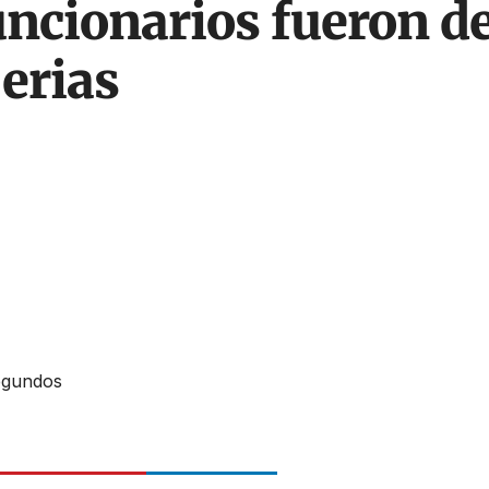
uncionarios fueron d
erias
egundos