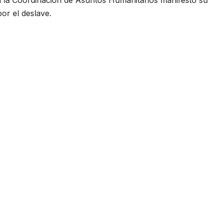
a la Coordinación de Asuntos Humanitarios manifestó su
or el deslave.