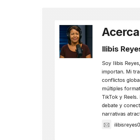
Acerca
Ilibis Rey
Soy Ilibis Reyes
importan. Mi tra
conflictos glob
múltiples format
TikTok y Reels.
debate y conect
narrativas atrac
ilibisreye